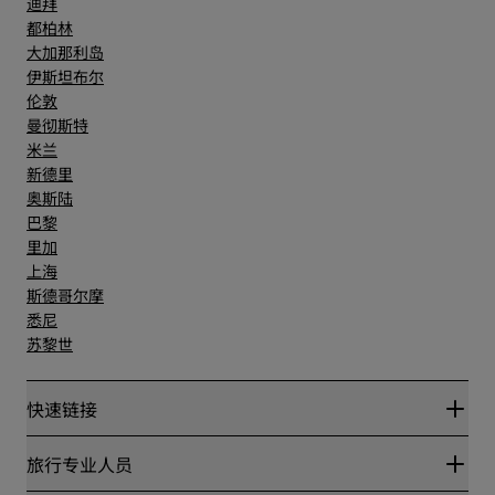
迪拜
都柏林
大加那利岛
伊斯坦布尔
伦敦
曼彻斯特
米兰
新德里
奥斯陆
巴黎
里加
上海
斯德哥尔摩
悉尼
苏黎世
快速链接
丽赏会
旅行专业人员
优惠在线价格保证