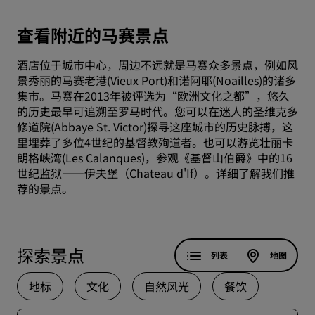
查看附近的马赛景点
酒店位于城市中心，周边不远就是马赛众多景点，例如风
景秀丽的马赛老港(Vieux Port)和诺阿耶(Noailles)的诸多
集市。马赛在2013年被评选为“欧洲文化之都”，悠久
的历史最早可追溯至罗马时代。您可以在迷人的圣维克多
修道院(Abbaye St. Victor)探寻这座城市的历史脉搏，这
里埋葬了多位4世纪的基督教殉道者。也可以游览壮丽卡
朗格峡湾(Les Calanques)，参观《基督山伯爵》中的16
世纪监狱——伊夫堡（Chateau d'If）。详细了解我们推
荐的景点。
探索景点
列表
地图
地标
文化
自然风光
餐饮