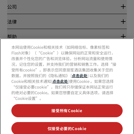
Blog
合作伙伴
公司
目的地
旅行社
新开和即将开业的酒店
丽笙酒店集团
法律
丽笙酒店集团APP
媒体
体育认证酒店
工作机会 RHG
隐私中心
帮助
家庭友好型酒店
工作机会 PPHE
法律声明
健康与安全
工作机会 EHL
本网站使用Cookie和相关技术（如网络信标、像素标签和
丽赏会条款和条件
消费者警示
The Club by RHG
Flash对象）（“Cookie”）以确保网站的正常和安全运行，
社交媒体
网站使用协议
联系方式
改善并个性化您的广告和浏览体验，分析网站流量和使用情
发展机会
数字无障碍
常见问题
况，记住您的设置，并支持我们的营销和销售工作。选择“接
责任经营
丽笙酒店集团品牌
现代奴隶制声明
网站地图
受所有cookie”，即表示您同意丽笙酒店集团收集关于您的
采购
数据，并按照我们的《隐私通知》 [
点击此处
] 以及我们的
Cookie和相关技术通知[
点击此处
]使用Cookie 。如果您选择
“仅接受必要cookie”，我们将只存储保证本网站正常运行
的绝对必要的Cookie。如果您想要自定义具体选项，请选择
“Cookie设置”。
接受所有Cookie
不再错失我们最受欢迎的酒店优惠
仅接受必要的Cookie