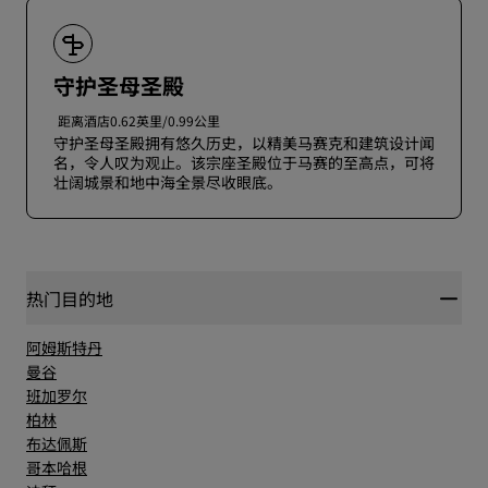
守护圣母圣殿
距离酒店0.62英里/0.99公里
守护圣母圣殿拥有悠久历史，以精美马赛克和建筑设计闻
名，令人叹为观止。该宗座圣殿位于马赛的至高点，可将
壮阔城景和地中海全景尽收眼底。
热门目的地
阿姆斯特丹
曼谷
班加罗尔
柏林
布达佩斯
哥本哈根