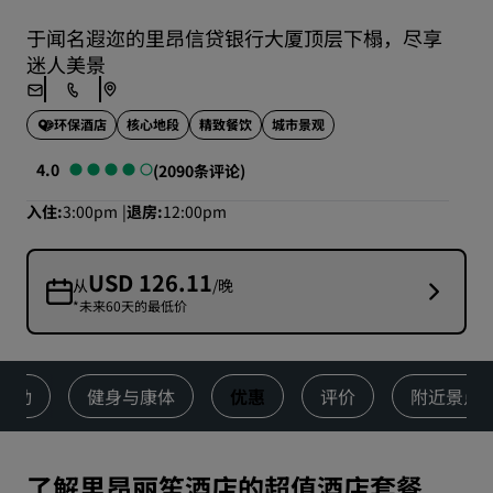
于闻名遐迩的里昂信贷银行大厦顶层下榻，尽享
迷人美景
核心地段
精致餐饮
城市景观
环保酒店
4.0
(2090条评论)
入住
3:00pm
退房
12:00pm
USD 126.11
从
/晚
*未来60天的最低价
活动
健身与康体
优惠
评价
附近景点
了解里昂丽笙酒店的超值酒店套餐