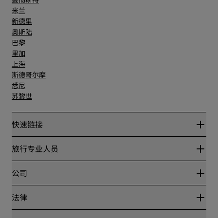
米兰
新德里
奥斯陆
巴黎
里加
上海
斯德哥尔摩
悉尼
苏黎世
快速链接
丽赏会
旅行专业人员
优惠在线价格保证
Blog
合作伙伴
公司
目的地
旅行社
新开和即将开业的酒店
丽笙酒店集团
法律
丽笙酒店集团APP
媒体
体育认证酒店
工作机会 RHG