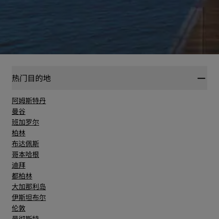
热门目的地
阿姆斯特丹
曼谷
班加罗尔
柏林
布达佩斯
哥本哈根
迪拜
都柏林
大加那利岛
伊斯坦布尔
伦敦
曼彻斯特