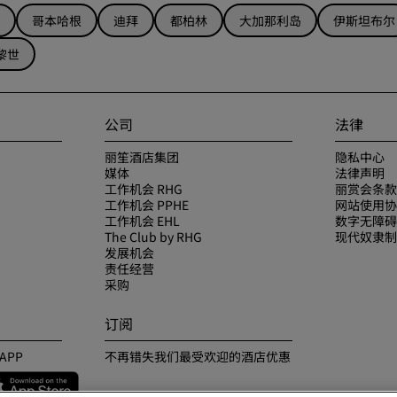
哥本哈根
迪拜
都柏林
大加那利岛
伊斯坦布尔
黎世
公司
法律
丽笙酒店集团
隐私中心
媒体
法律声明
工作机会 RHG
丽赏会条款
工作机会 PPHE
网站使用协
工作机会 EHL
数字无障碍
The Club by RHG
现代奴隶制
发展机会
责任经营
采购
订阅
APP
不再错失我们最受欢迎的酒店优惠