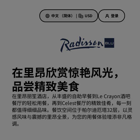
中文 （简体）
|
USD
登录
酒店优惠
探索我们的优惠
在里昂欣赏惊艳风光，
美好的初遇，丰厚的奖励
品尝精致美食
当日特惠
提前预订
在里昂丽笙酒店，从丰盛的自助早餐到Le Crayon酒吧
查看套餐
餐厅的轻松用餐，再到Celest餐厅的精致佳肴，每一刻
都值得细细品味。餐饮空间位于帕尔迪厄塔32层，以灵
感风味与震撼的里昂全景，为您的用餐体验增添非凡格
旅行灵感
调。
家庭友好型酒店
Rad Pets