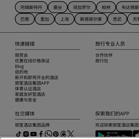
阿姆斯特丹
曼谷
班加罗尔
柏林
布达佩斯
巴黎
里加
上海
斯德哥尔摩
悉尼
苏
快速链接
旅行专业人员
丽赏会
合作伙伴
优惠在线价格保证
旅行社
Blog
目的地
新开和即将开业的酒店
丽笙酒店集团APP
体育认证酒店
家庭友好型酒店
健康与安全
社交媒体
探索我们的APP
丽笙酒店集团品牌
欢迎探索丽笙酒店集团