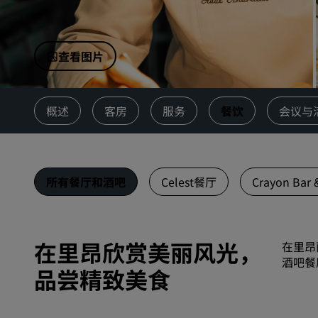
中国附属品牌
查看图片
概述
客房
服务
餐饮
会议与
所有餐厅和酒吧
Celest餐厅
Crayon Bar 
在里昂欣赏美丽风光，
在里昂
酒吧餐
品尝精致美食