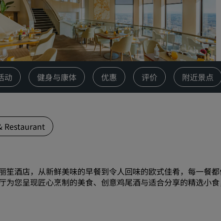
请求报价
活动目的地
行业方案
搜索航班
活动
健身与康体
优惠
评价
附近景点
搜索航班
餐饮
& Restaurant
搜索餐厅
数字服务
丽笙酒店，从新鲜美味的早餐到令人回味的欧式佳肴，每一餐都值得期待
厅为您呈现匠心烹制的美食、创意鸡尾酒与适合分享的精选小食
丽笙酒店集团应用程序