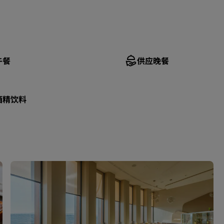
午餐
供应晚餐
酒精饮料