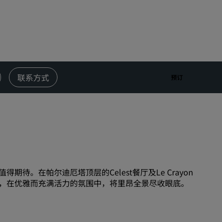
婚礼场地
环保酒店
体育团队住宿
商务旅客
市中心酒店
联系方式
预订
访问我们的博客
丽赏会
了解丽赏会
礼遇
如何使用积分
。在帕尔迪厄塔顶层的Celest餐厅及Le Crayon
如何赚取积分
，在优雅而充满活力的氛围中，将里昂全景尽收眼底。
预订人员和策划人员