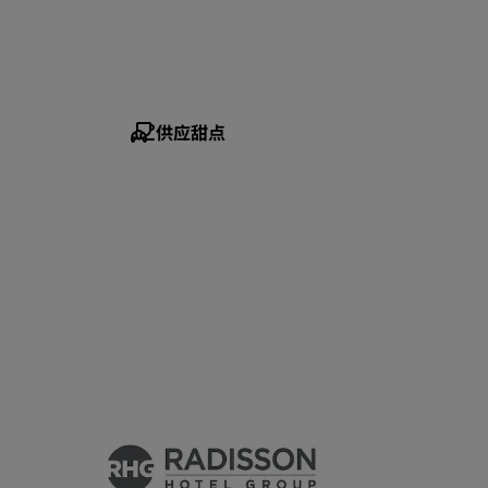
加入
供应甜点