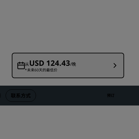
婚礼场地
环保酒店
体育团队住宿
商务旅客
市中心酒店
访问我们的博客
USD 124.43
从
/晚
*未来60天的最低价
丽赏会
了解丽赏会
礼遇
联系方式
预订
如何使用积分
如何赚取积分
预订人员和策划人员