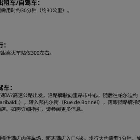
出租车/自驾车：
需用时约30分钟（约30公里）。
行：
距离火车站仅300左右。
驾车：
6和A7高速公路出发，沿路牌驶向里昂市中心，随后往帕尔迪约（P
aribaldi,），转入邦内尔街（Rue de Bonnel），再跟随路
酒店。如需详细指引，
请参阅更多信息。
们提供酒店内停车场，距离酒店入口5米，步行大约需要1分钟。