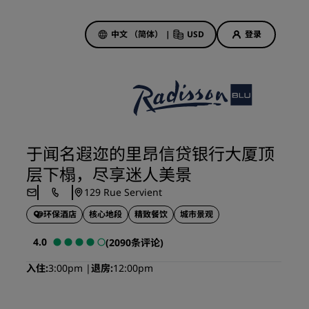
中文 （简体）
|
USD
登录
酒店优惠
探索我们的优惠
于闻名遐迩的里昂信贷银行大厦顶
美好的初遇，丰厚的奖励
层下榻，尽享迷人美景
当日特惠
129 Rue Servient
提前预订
环保酒店
核心地段
精致餐饮
城市景观
查看套餐
4.0
(2090条评论)
旅行灵感
入住
3:00pm
退房
12:00pm
家庭友好型酒店
Rad Pets