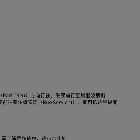
art-Dieu）方向行驶。继续前行至加里波第街
牌指示前往塞尔维安街（Rue Servient），即可抵达里昂丽
如需了解更多信息，请
点击此处
。