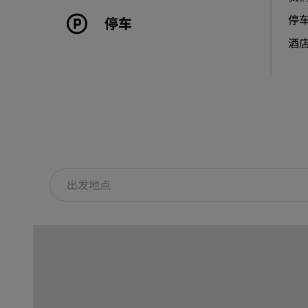
停
停车
酒