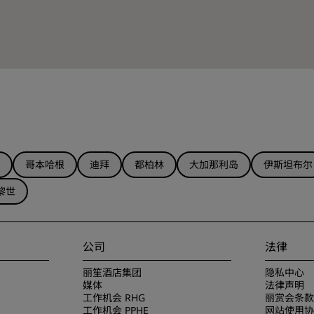
哥本哈根
迪拜
都柏林
大加那利岛
伊斯坦布尔
黎世
公司
法律
丽笙酒店集团
隐私中心
媒体
法律声明
工作机会 RHG
丽赏会条款
工作机会 PPHE
网站使用协