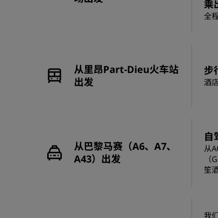
乘
全程
从里昂Part-Dieu火车站
步
出发
酒店
自
从巴黎马赛（A6、A7、
从A
A43）出发
（G
笙
我