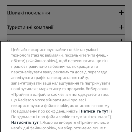
Швидкі посилання
Radisson Rewards
Туристичні компанії
Гарантовано найвигідніший онлайн-тариф
Blog
Партнери
Компанія
Напрямки
Туроператор
Цей сайт використовує файли cookie та суміжні
Нові та майбутні готелі
Radisson Hotel Group
технології (такі як вебмаяки, піксельні теги та флеш-
Юридичні дані
Додаток Radisson Hotels
об’єкти) («Файли cookie»), щоб переконатися, що він
Соціальні мережі
Готелі зі статусом Sports Approved
працює правильно та безпечно, покращити та
Вакансії в RHG
Центр конфіденційності
Довідка
Сімейний готель
персоналізувати вашу рекламу та досвід перегляду,
Вакансії в PPHE
Юридичне повідомлення
Здоров’я та безпека
аналізувати трафік та використання сайту,
Вакансії в EHL
Умови та положення програми Radisson Rewards
запам’ятовувати ваші налаштування та підтримувати
Попередження для споживачів
The Club by RHG
Соціальні мережі
Угода про використання сайту
наші зусилля з маркетингу та продажів. Вибираючи
Зв’язатися
Розвиток бізнесу
«Прийняти всі файли cookie», ви погоджуєтеся з тим,
Цифрова доступність
Запитання та відповіді
Бренди готелів Radisson
Соціально відповідальний бізнес
що Radisson може збирати дані про вас і
Декларація щодо сучасного рабства
Карта сайту
використовувати файли cookie, як описано в нашому
Закупівлі
Повідомленні про конфіденційність [
Натисніть тут
] і
Повідомленні про файли cookie та суміжні технології [
Натисніть тут
]. Якщо ви виберете «Прийняти лише
необхідні файли cookie», ми зберігатимемо лише ті