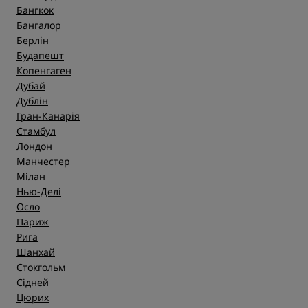
Бангкок
Бангалор
Берлін
Будапешт
Копенгаген
Дубай
Дублін
Гран-Канарія
Стамбул
Лондон
Манчестер
Мілан
Нью-Делі
Осло
Париж
Рига
Шанхай
Стокгольм
Сідней
Цюрих