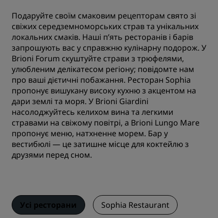
Подаруйте своїм смаковим рецепторам свято зі
свіжих середземноморських страв та унікальних
локальних смаків. Наші п’ять ресторанів і барів
запрошують вас у справжню кулінарну подорож. У
Brioni Forum скуштуйте страви з трюфелями,
улюбленим делікатесом регіону; повідомте нам
про ваші дієтичні побажання. Ресторан Sophia
пропонує вишукану високу кухню з акцентом на
дари землі та моря. У Brioni Giardini
насолоджуйтесь келихом вина та легкими
стравами на свіжому повітрі, а Brioni Lungo Mare
пропонує меню, натхненне морем. Бар у
вестибюлі — це затишне місце для коктейлю з
друзями перед сном.
Усі ресторани
Sophia Restaurant