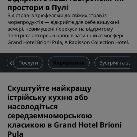
простори в Пулі
Від страв із трюфелями до свіжих страв із
морепродуктів — відкрийте для себе вишукані
вечері, невимушені перекуси на відкритому
повітрі та авторські напої в затишній атмосфері
Grand Hotel Brioni Pula, A Radisson Collection Hotel.
и
Послуги
Харчування
Зустрічі та зах
Скуштуйте найкращу
істрійську кухню або
насолодіться
середземноморською
класикою в Grand Hotel Brioni
Pula