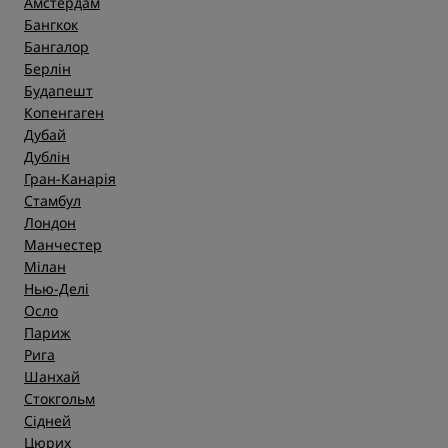
Амстердам
Бангкок
Бангалор
Берлін
Будапешт
Копенгаген
Дубай
Дублін
Гран-Канарія
Стамбул
Лондон
Манчестер
Мілан
Нью-Делі
Осло
Париж
Рига
Шанхай
Стокгольм
Сідней
Цюрих