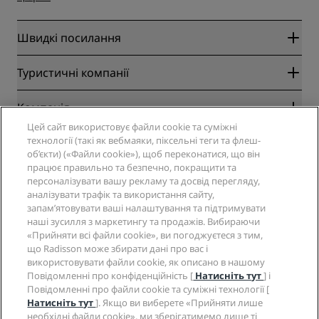
Швидкі посилання
Radisson Rewards
Туристичні компанії
Гарантовано найвигідніший онлайн-тариф
Blog
Партнери
Компанія
Напрямки
Туроператор
Цей сайт використовує файли cookie та суміжні
Нові та майбутні готелі
Radisson Hotel Group
технології (такі як вебмаяки, піксельні теги та флеш-
Юридичні дані
Додаток Radisson Hotels
об’єкти) («Файли cookie»), щоб переконатися, що він
Соціальні мережі
Готелі зі статусом Sports Approved
працює правильно та безпечно, покращити та
Вакансії в RHG
Центр конфіденційності
Довідка
Сімейний готель
персоналізувати вашу рекламу та досвід перегляду,
Вакансії в PPHE
Юридичне повідомлення
аналізувати трафік та використання сайту,
Здоров’я та безпека
Вакансії в EHL
Умови та положення програми Radisson Rewards
запам’ятовувати ваші налаштування та підтримувати
Попередження для споживачів
The Club by RHG
Соціальні мережі
Угода про використання сайту
наші зусилля з маркетингу та продажів. Вибираючи
Зв’язатися
Розвиток бізнесу
«Прийняти всі файли cookie», ви погоджуєтеся з тим,
Цифрова доступність
Запитання та відповіді
Бренди готелів Radisson
що Radisson може збирати дані про вас і
Соціально відповідальний бізнес
Декларація щодо сучасного рабства
Карта сайту
використовувати файли cookie, як описано в нашому
Закупівлі
Повідомленні про конфіденційність [
Натисніть тут
] і
Повідомленні про файли cookie та суміжні технології [
Натисніть тут
]. Якщо ви виберете «Прийняти лише
необхідні файли cookie», ми зберігатимемо лише ті