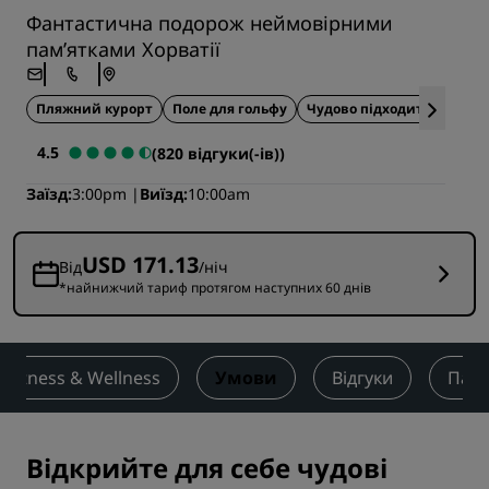
Фантастична подорож неймовірними
пам’ятками Хорватії
Пляжний курорт
Поле для гольфу
Чудово підходить для сп
4.5
(820 відгуки(-ів))
Заїзд
3:00pm
Виїзд
10:00am
USD 171.13
Від
/ніч
*найнижчий тариф протягом наступних 60 днів
Fitness & Wellness
Умови
Відгуки
Пам’
Відкрийте для себе чудові