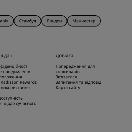
арія
Стамбул
Лондон
Манчестер
і дані
Довідка
фіденційності
Попередження для
 повідомлення
споживачів
 положення
Зв’язатися
Radisson Rewards
Запитання та відповіді
 використання
Карта сайту
оступність
я щодо сучасного