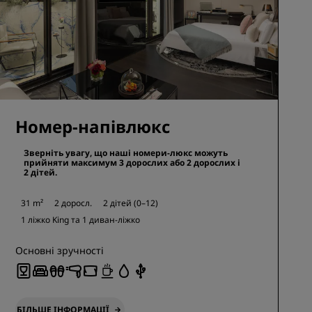
Номер-напівлюкс
Зверніть увагу, що наші номери-люкс можуть
прийняти максимум 3 дорослих або 2 дорослих і
2 дітей.
31 m²
2 доросл.
2 дітей (0–12)
1 ліжко King та
1 диван-ліжко
Основні зручності
БІЛЬШЕ ІНФОРМАЦІЇ