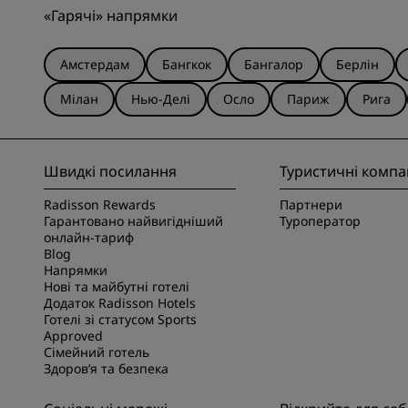
«Гарячі» напрямки
Амстердам
Бангкок
Бангалор
Берлін
Мілан
Нью-Делі
Осло
Париж
Рига
Швидкі посилання
Туристичні компан
Radisson Rewards
Партнери
Гарантовано найвигідніший
Туроператор
онлайн-тариф
Blog
Напрямки
Нові та майбутні готелі
Додаток Radisson Hotels
Готелі зі статусом Sports
Approved
Сімейний готель
Здоров’я та безпека