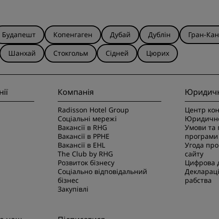
Будапешт
Копенгаген
Дубай
Дублін
Гран-Кан
Шанхай
Стокгольм
Сідней
Цюрих
ії
Компанія
Юридичн
Radisson Hotel Group
Центр кон
Соціальні мережі
Юридичне
Вакансії в RHG
Умови та
Вакансії в PPHE
програми 
Вакансії в EHL
Угода про
The Club by RHG
сайту
Розвиток бізнесу
Цифрова д
Соціально відповідальний
Деклараці
бізнес
рабства
Закупівлі