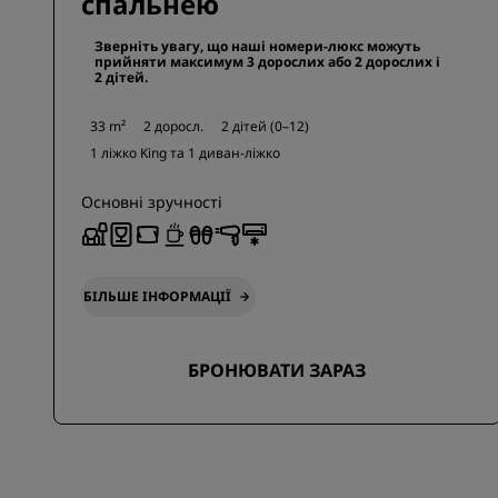
спальнею
Зверніть увагу, що наші номери-люкс можуть
прийняти максимум 3 дорослих або 2 дорослих і
2 дітей.
33 m²
2 доросл.
2 дітей (0–12)
1 ліжко King та
1 диван-ліжко
Основні зручності
БІЛЬШЕ ІНФОРМАЦІЇ
БРОНЮВАТИ ЗАРАЗ