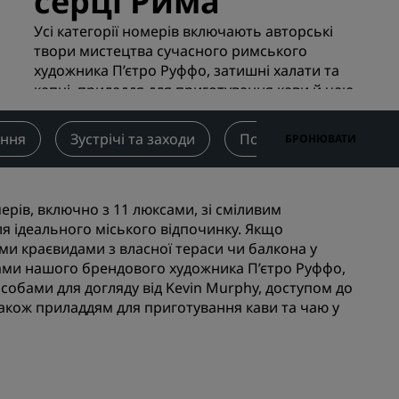
серці Рима
річі
Місця проведення весілля
Усі категорії номерів включають авторські
твори мистецтва сучасного римського
Стале перебування
художника П’єтро Руффо, затишні халати та
я
Перебування спортивних
капці, приладдя для приготування кави й чаю,
команд
преміальні засоби по догляду від Кевіна Мерфі,
Бізнесмен у відрядженні
доступ до тренажерної зали, сауни та арт-
ення
Зустрічі та заходи
Послуги та зручності
БРОНЮВАТИ
галереї з подіями art'beat, а також
Готелі у центрі міста
безкоштовний Wi-Fi.
Перегляньте наш блог
омерів, включно з 11 люксами, зі сміливим
Заїзд
3:00pm
Виїзд
12:00pm
Radisson Rewards
я ідеального міського відпочинку. Якщо
и краєвидами з власної тераси чи балкона у
Відкрийте для себе Radisson
тами нашого брендового художника П’єтро Руффо,
Rewards
обами для догляду від Kevin Murphy, доступом до
а також приладдям для приготування кави та чаю у
Переваги
Як використовувати бали
Як отримати бали
ls
Bookers and Planners