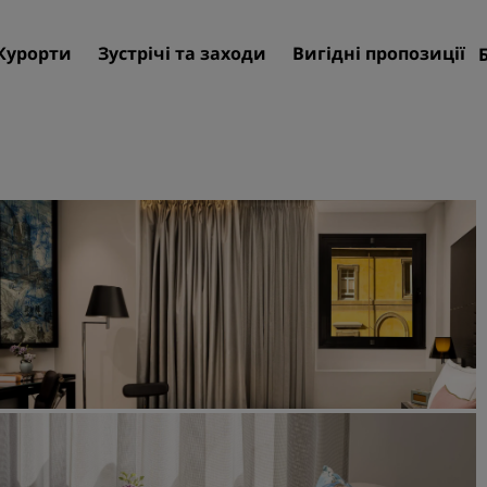
Курорти
Зустрічі та заходи
Вигідні пропозиції
Знайти свій готель
Напрямки
Курорти
Апарт-готель
Готелі аеропорту
Нові та майбутні готелі
Зустрічі та заходи
Дізнайтеся про Radisson
Meetings