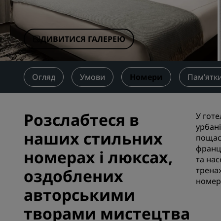
Афілійовані бренди в Китаї
ДИВИТИСЯ ГАЛЕРЕЮ
Огляд
Умови
Номери
Пам’ятки
Розслабтеся в
У готе
урбан
наших стильних
пощас
франц
номерах і люксах,
та на
тренаж
оздоблених
номері
авторськими
творами мистецтва