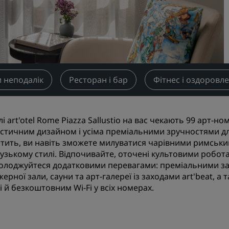
Бронювати місце для зуст
Запитати ціни
Напрямки для проведенн
заходів
Рішення для індустрії
 неподалік
Ресторан і бар
Фітнес і оздоровл
Пошук рейсів
Пошук рейсів
лі art'otel Rome Piazza Sallustio на вас чекають 99 арт-н
істичним дизайном і усіма преміальними зручностями дл
тить, ви навіть зможете милуватися чарівними римським
Харчування
узькому стилі. Відпочивайте, оточені культовими робо
солоджуйтеся додатковими перевагами: преміальними зас
Search for a restaurant
ерної зали, сауни та арт-галереї із заходами art'beat, 
 й безкоштовним Wi-Fi у всіх номерах.
Цифрові послуги
Застосунок Radisson Hote