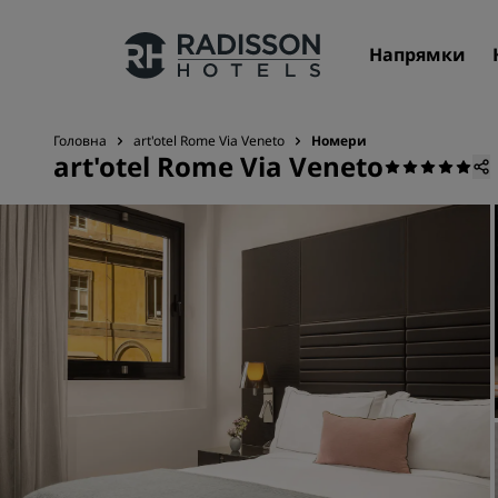
Напрямки
Головна
art'otel Rome Via Veneto
Номери
art'otel Rome Via Veneto
Наші бренди
Бренди готелів Radisson