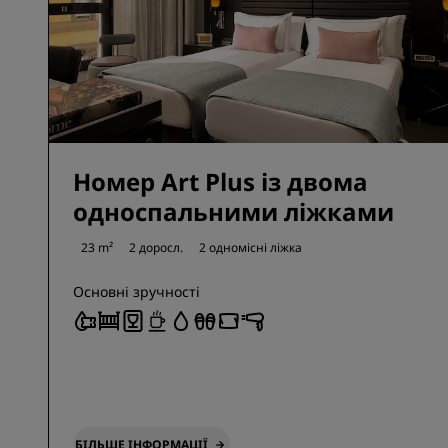
Номер Art Plus із двома
односпальними ліжками
23 m²
2 доросл.
2 одномісні ліжка
Основні зручності
БІЛЬШЕ ІНФОРМАЦІЇ