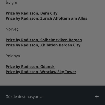
İsviçre
Prize by Radisson, Bern City
Prize by Radisson, Zurich Affoltern am Albis
Norveç
Prize by Radisson, Solheimsviken Bergen
Prize by Radisson, Xhibition Bergen City
Polonya
Prize by Radisson, Gdansk
Prize by Radisson, Wroclaw Sky Tower
Gözde destinasyonlar