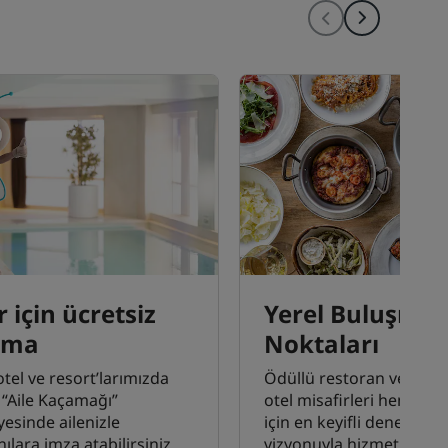
 için ücretsiz
Yerel Buluşma
ama
Noktaları
tel ve resort’larımızda
Ödüllü restoran ve barl
 “Aile Kaçamağı”
otel misafirleri hem de y
esinde ailenizle
için en keyifli deneyiml
lara imza atabilirsiniz.
vizyonuyla hizmet verir.