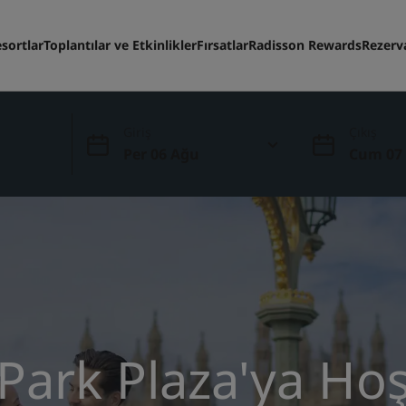
sortlar
Toplantılar ve Etkinlikler
Fırsatlar
Radisson Rewards
Rezerv
Giriş
Çıkış
Per 06 Ağu
Cum 07
Park Plaza'ya Ho