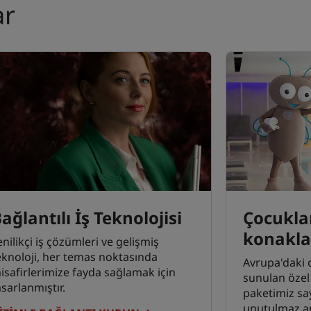
ar
ağlantılı İş Teknolojisi
Çocuklar
konakl
enilikçi iş çözümleri ve gelişmiş
eknoloji, her temas noktasında
Avrupa'daki o
isafirlerimize fayda sağlamak için
sunulan özel
asarlanmıştır.
paketimiz say
unutulmaz anı