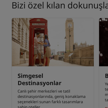
Bizi özel kılan dokunuşl
Simgesel
B
Destinasyonlar
Y
t
Canlı şehir merkezleri ve tatil
m
destinasyonlarında, geniş konaklama
t
seçenekleri sunan farklı tasarımlara
sahip oteller.