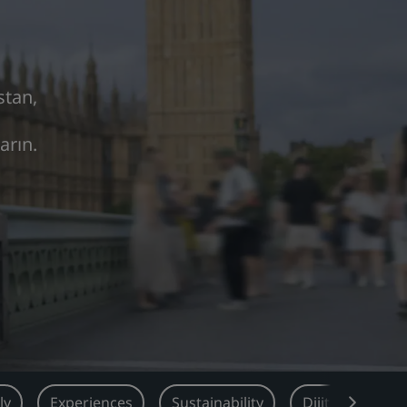
stan,
arın.
ly
Experiences
Sustainability
Dijitale Geçin!