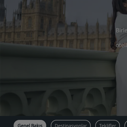
Birl
otel
Genel Bakış
Destinasyonlar
Teklifler