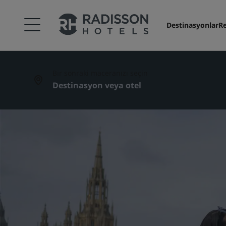
Destinasyonlar
Re
Bir sonraki maceranızı seçin