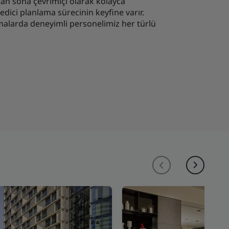
ştan sona çevrimiçi olarak kolayca
dici planlama sürecinin keyfine varır.
malarda deneyimli personelimiz her türlü