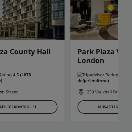
za County Hall
Park Plaza Vict
London
(1878
(6
)
değerlendirme)
on Street
239 Vauxhall Bridge R
AITLIĞI KONTROL ET
MÜSAITLIĞI KONT