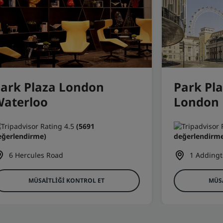
ark Plaza London
Park Pla
Waterloo
London
(5691
eğerlendirme)
değerlendirme
6 Hercules Road
1 Addingt
MÜSAITLIĞI KONTROL ET
MÜS