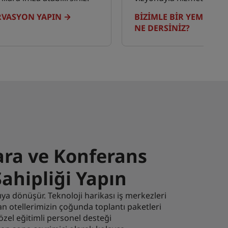
RVASYON YAPIN
BIZIMLE BIR YEMEK D
NE DERSINIZ?
lara ve Konferans
Sahipliği Yapın
ıya dönüşür. Teknoloji harikası iş merkezleri
nan otellerimizin çoğunda toplantı paketleri
özel eğitimli personel desteği