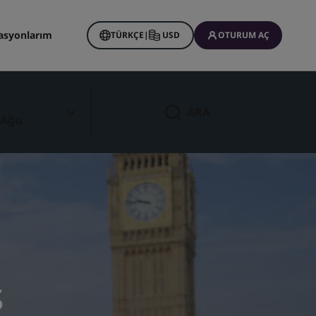
asyonlarım
TÜRKÇE
|
USD
OTURUM AÇ
ARA
 Ağu
ş