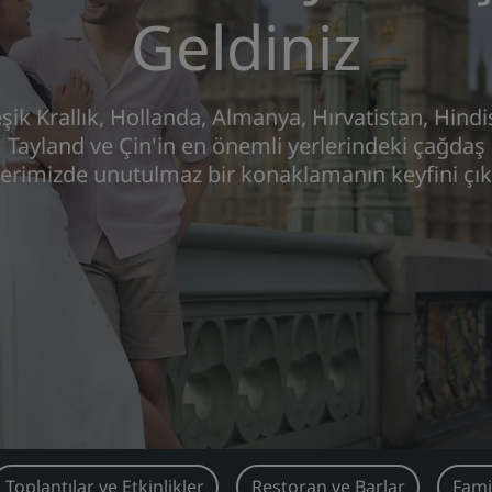
Geldiniz
eşik Krallık, Hollanda, Almanya, Hırvatistan, Hindi
Tayland ve Çin'in en önemli yerlerindeki çağdaş
lerimizde unutulmaz bir konaklamanın keyfini çık
Toplantılar ve Etkinlikler
Restoran ve Barlar
Fami