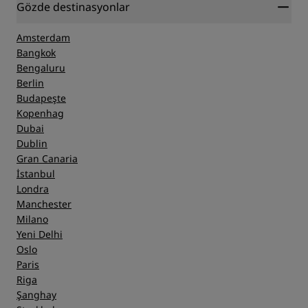
Gözde destinasyonlar
Amsterdam
Bangkok
Bengaluru
Berlin
Budapeşte
Kopenhag
Dubai
Dublin
Gran Canaria
İstanbul
Londra
Manchester
Milano
Yeni Delhi
Oslo
Paris
Riga
Şanghay