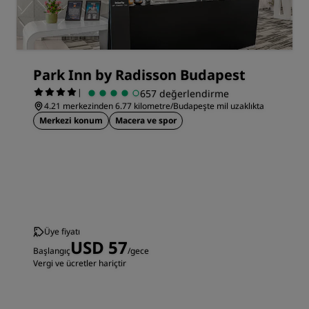
Park Inn by Radisson Budapest
|
657 değerlendirme
4.21 merkezinden 6.77 kilometre/Budapeşte mil uzaklıkta
Merkezi konum
Macera ve spor
Üye fiyatı
USD 57
Başlangıç
/gece
Vergi ve ücretler hariçtir