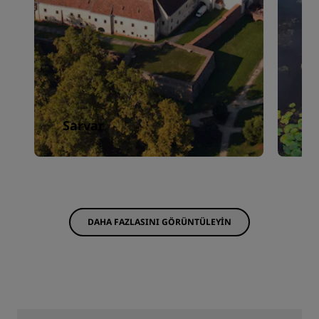
Sarvar
Z
DAHA FAZLASINI GÖRÜNTÜLEYIN