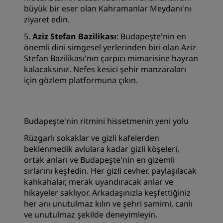
büyük bir eser olan Kahramanlar Meydanı'nı
ziyaret edin.
5.
Aziz Stefan Bazilikası
: Budapeşte'nin en
önemli dini simgesel yerlerinden biri olan Aziz
Stefan Bazilikası'nın çarpıcı mimarisine hayran
kalacaksınız. Nefes kesici şehir manzaraları
için gözlem platformuna çıkın.
Budapeşte'nin ritmini hissetmenin yeni yolu
Rüzgarlı sokaklar ve gizli kafelerden
beklenmedik avlulara kadar gizli köşeleri,
ortak anları ve Budapeşte'nin en gizemli
sırlarını keşfedin. Her gizli cevher, paylaşılacak
kahkahalar, merak uyandıracak anlar ve
hikayeler saklıyor. Arkadaşınızla keşfettiğiniz
her anı unutulmaz kılın ve şehri samimi, canlı
ve unutulmaz şekilde deneyimleyin.