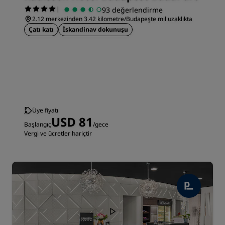
|
93 değerlendirme
2.12 merkezinden 3.42 kilometre/Budapeşte mil uzaklıkta
Çatı katı
İskandinav dokunuşu
Üye fiyatı
USD 81
Başlangıç
/gece
Vergi ve ücretler hariçtir