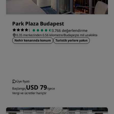
Park Plaza Budapest
|
3.766 değerlendirme
0.35 merkezinden 0.56 kilometre/Budapeşte mil uzaklıkta
Nehir kenarında konum
Turistik yerlere yakın
Üye fiyatı
USD 79
Başlangıç
/gece
Vergi ve ücretler hariçtir