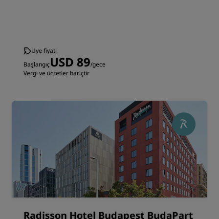
Üye fiyatı
USD 89
Başlangıç
/gece
Vergi ve ücretler hariçtir
Radisson Hotel Budapest BudaPart