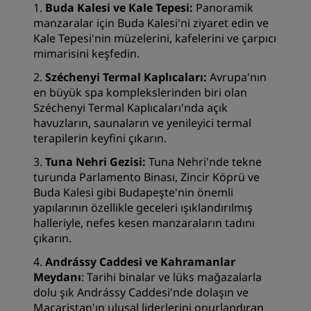
1.
Buda Kalesi ve Kale Tepesi:
Panoramik
manzaralar için Buda Kalesi'ni ziyaret edin ve
Kale Tepesi'nin müzelerini, kafelerini ve çarpıcı
mimarisini keşfedin.
2.
Széchenyi Termal Kaplıcaları:
Avrupa'nın
en büyük spa komplekslerinden biri olan
Széchenyi Termal Kaplıcaları'nda açık
havuzların, saunaların ve yenileyici termal
terapilerin keyfini çıkarın.
3.
Tuna Nehri Gezisi:
Tuna Nehri'nde tekne
turunda Parlamento Binası, Zincir Köprü ve
Buda Kalesi gibi Budapeşte'nin önemli
yapılarının özellikle geceleri ışıklandırılmış
halleriyle, nefes kesen manzaraların tadını
çıkarın.
4.
Andrássy Caddesi ve Kahramanlar
Meydanı
: Tarihi binalar ve lüks mağazalarla
dolu şık Andrássy Caddesi'nde dolaşın ve
Macaristan'ın ulusal liderlerini onurlandıran