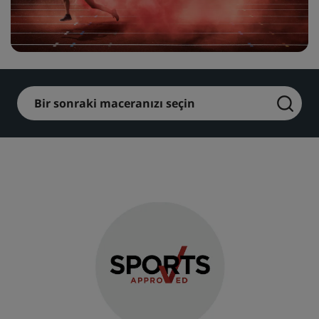
Park Plaza
Park Inn by Radisson
Şehir merkezi otelleri
Blogumuzu ziyaret edin
Prize by Radisson
Country Inn & Suites
Bir sonraki maceranızı seçin
Çin'deki Bağlı Markalar
J.
Jin Jiang
Kunlun
Golden Tulip