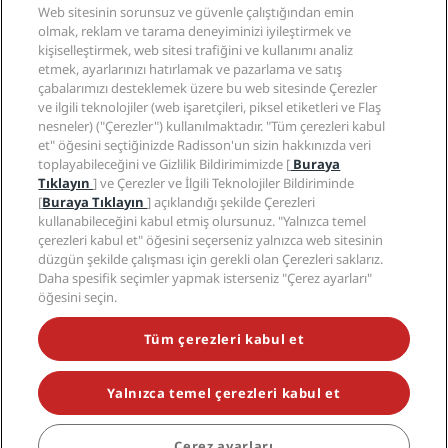
Web sitesinin sorunsuz ve güvenle çalıştığından emin
Seyahat profesyonelleri
olmak, reklam ve tarama deneyiminizi iyileştirmek ve
kişiselleştirmek, web sitesi trafiğini ve kullanımı analiz
etmek, ayarlarınızı hatırlamak ve pazarlama ve satış
Kurumsal
çabalarımızı desteklemek üzere bu web sitesinde Çerezler
ve ilgili teknolojiler (web işaretçileri, piksel etiketleri ve Flaş
Yasal
nesneler) ("Çerezler") kullanılmaktadır. "Tüm çerezleri kabul
et" öğesini seçtiğinizde Radisson'un sizin hakkınızda veri
toplayabileceğini ve Gizlilik Bildirimimizde [
Buraya
Yardım
Tıklayın
] ve Çerezler ve İlgili Teknolojiler Bildiriminde
[
Buraya Tıklayın
] açıklandığı şekilde Çerezleri
kullanabileceğini kabul etmiş olursunuz. "Yalnızca temel
Sosyal medya
çerezleri kabul et" öğesini seçerseniz yalnızca web sitesinin
düzgün şekilde çalışması için gerekli olan Çerezleri saklarız.
Radisson Hotels Markaları
Daha spesifik seçimler yapmak isterseniz "Çerez ayarları"
öğesini seçin.
tiktok
instagram
youtube
facebook
whatsapp
pinterest
threads
twitter
linkedin
Tüm çerezleri kabul et
Yalnızca temel çerezleri kabul et
POPÜLER KAMPANYALARIMIZI KAÇIRMAYIN
Çerez ayarları