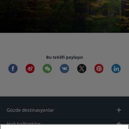
Bu teklifi paylaşın
facebook
weibo
wechat
vkontakte
twitter
pinterest
linkedi
Gözde destinasyonlar
Hızlı bağlantılar