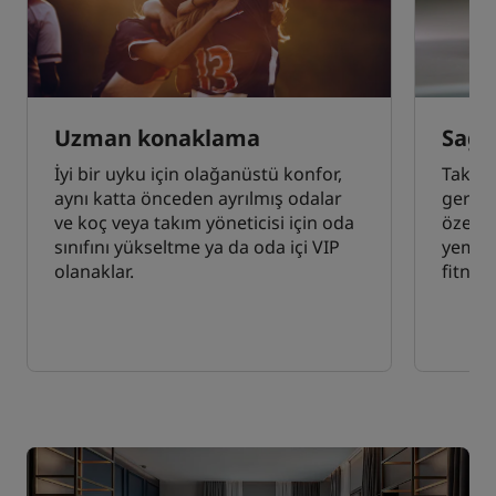
Uzman konaklama
Sağl
İyi bir uyku için olağanüstü konfor,
Takım
aynı katta önceden ayrılmış odalar
gereks
ve koç veya takım yöneticisi için oda
özel b
sınıfını yükseltme ya da oda içi VIP
yemeğ
olanaklar.
fitnes