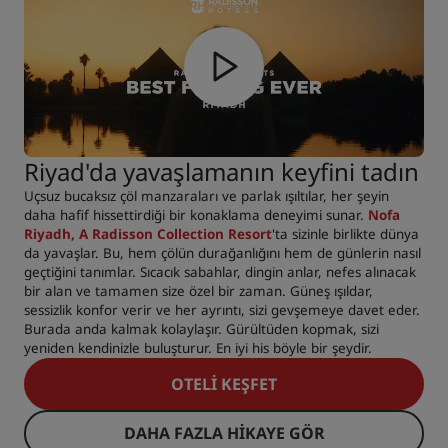
Riyad'da yavaşlamanın keyfini tadın
Uçsuz bucaksız çöl manzaraları ve parlak ışıltılar, her şeyin
daha hafif hissettirdiği bir konaklama deneyimi sunar.
Nofa
Riyadh, A Radisson Collection Resort
'ta sizinle birlikte dünya
da yavaşlar. Bu, hem çölün durağanlığını hem de günlerin nasıl
geçtiğini tanımlar. Sıcacık sabahlar, dingin anlar, nefes alınacak
bir alan ve tamamen size özel bir zaman. Güneş ışıldar,
sessizlik konfor verir ve her ayrıntı, sizi gevşemeye davet eder.
Burada anda kalmak kolaylaşır. Gürültüden kopmak, sizi
yeniden kendinizle buluşturur. En iyi his böyle bir şeydir.
OTELI KEŞFET
DAHA FAZLA HIKAYE GÖR