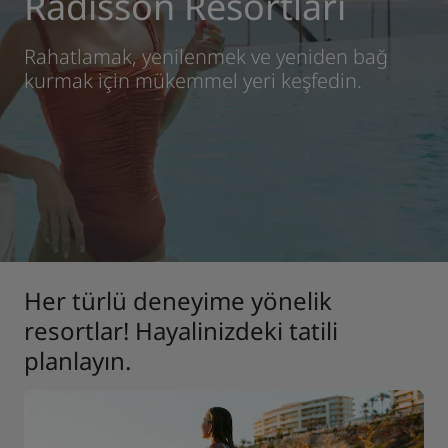
Radisson Resortları
Park Plaza
Park Inn by Radisson
Rahatlamak, yenilenmek ve yeniden bağ
Şehir merkezi otelleri
kurmak için mükemmel yeri keşfedin.
Blogumuzu ziyaret edin
Prize by Radisson
Country Inn & Suites
Çin'deki Bağlı Markalar
J.
Jin Jiang
Her türlü deneyime yönelik
resortlar! Hayalinizdeki tatili
Kunlun
Golden Tulip
planlayın.