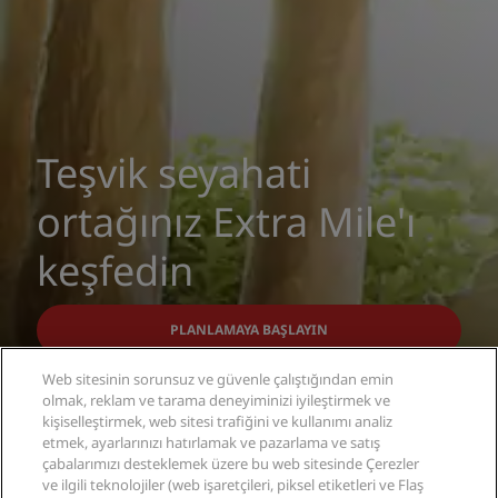
Teşvik seyahati
ortağınız Extra Mile'ı
keşfedin
PLANLAMAYA BAŞLAYIN
Web sitesinin sorunsuz ve güvenle çalıştığından emin
olmak, reklam ve tarama deneyiminizi iyileştirmek ve
kişiselleştirmek, web sitesi trafiğini ve kullanımı analiz
etmek, ayarlarınızı hatırlamak ve pazarlama ve satış
çabalarımızı desteklemek üzere bu web sitesinde Çerezler
ve ilgili teknolojiler (web işaretçileri, piksel etiketleri ve Flaş