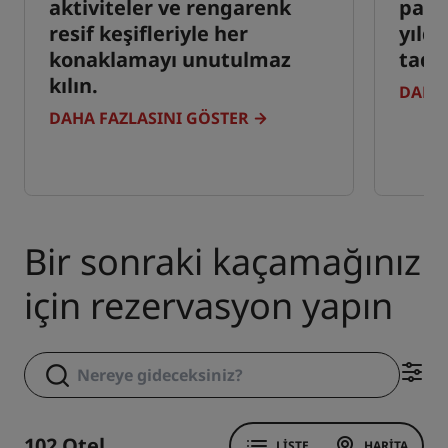
aktiviteler ve rengarenk
park
resif keşifleriyle her
yıld
konaklamayı unutulmaz
tadın
kılın.
DAHA 
DAHA FAZLASINI GÖSTER
Bir sonraki kaçamağınız
için rezervasyon yapın
102 Otel
LISTE
HARITA