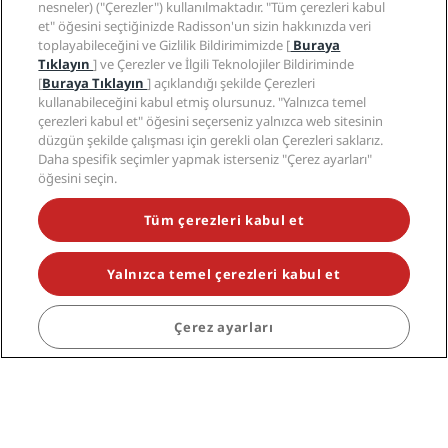
nesneler) ("Çerezler") kullanılmaktadır. "Tüm çerezleri kabul
et" öğesini seçtiğinizde Radisson'un sizin hakkınızda veri
toplayabileceğini ve Gizlilik Bildirimimizde [
Buraya
Tıklayın
] ve Çerezler ve İlgili Teknolojiler Bildiriminde
Gözde destinasyonlar
[
Buraya Tıklayın
] açıklandığı şekilde Çerezleri
kullanabileceğini kabul etmiş olursunuz. "Yalnızca temel
Hızlı bağlantılar
çerezleri kabul et" öğesini seçerseniz yalnızca web sitesinin
düzgün şekilde çalışması için gerekli olan Çerezleri saklarız.
Daha spesifik seçimler yapmak isterseniz "Çerez ayarları"
Seyahat profesyonelleri
öğesini seçin.
Kurumsal
Tüm çerezleri kabul et
Yasal
Yalnızca temel çerezleri kabul et
Yardım
Çerez ayarları
Sosyal medya
Radisson Hotels Markaları
tiktok
instagram
youtube
facebook
whatsapp
pinterest
threads
twitter
linkedin