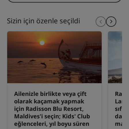
Sizin için özenle seçildi
Ailenizle birlikte veya çift
Radi
olarak kaçamak yapmak
Lanz
için Radisson Blu Resort,
sıfır
Maldives'i seçin; Kids' Club
dalış
eğlenceleri, yıl boyu süren
manz