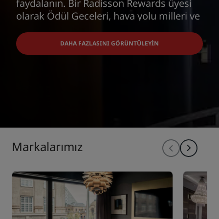
faydalanın. Bir Radisson Rewards üyesi
olarak Ödül Geceleri, hava yolu milleri ve
daha fazlasını kazanıp kullanabileceğiniz
özel fırsatların keyfini çıkarın.
DAHA FAZLASINI GÖRÜNTÜLEYIN
Markalarımız