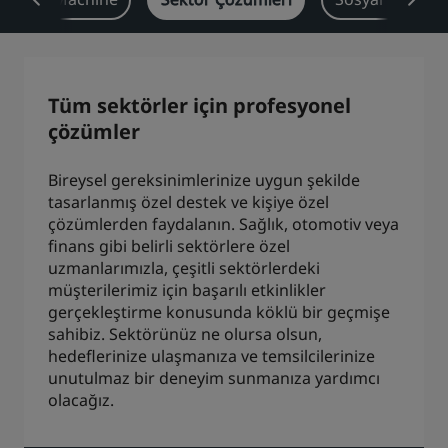
Park Plaza
Park Inn by Radisson
Şehir merkezi otelleri
Tüm sektörler için profesyonel
Blogumuzu ziyaret edin
çözümler
Prize by Radisson
Country Inn & Suites
Bireysel gereksinimlerinize uygun şekilde
tasarlanmış özel destek ve kişiye özel
Çin'deki Bağlı Markalar
çözümlerden faydalanın. Sağlık, otomotiv veya
J.
Jin Jiang
finans gibi belirli sektörlere özel
uzmanlarımızla, çeşitli sektörlerdeki
müşterilerimiz için başarılı etkinlikler
gerçekleştirme konusunda köklü bir geçmişe
sahibiz. Sektörünüz ne olursa olsun,
Kunlun
Golden Tulip
hedeflerinize ulaşmanıza ve temsilcilerinize
unutulmaz bir deneyim sunmanıza yardımcı
olacağız.