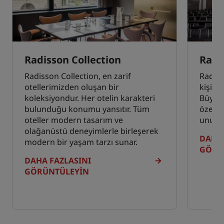
Radisson Collection
Radi
Radisson Collection, en zarif
Radiss
otellerimizden oluşan bir
kişise
koleksiyondur. Her otelin karakteri
Büyük 
bulunduğu konumu yansıtır. Tüm
özen 
oteller modern tasarım ve
unutul
olağanüstü deneyimlerle birleşerek
DAHA 
modern bir yaşam tarzı sunar.
GÖRÜ
DAHA FAZLASINI
GÖRÜNTÜLEYIN