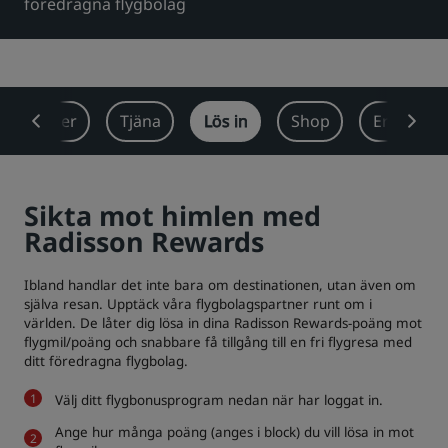
föredragna flygbolag
Park Plaza
Park Inn by Radisson
Hotell i centrum
Besök vår blogg
sförmåner
Tjäna
Lös in
Shop
Erbjudan
Prize by Radisson
Country Inn & Suites
Sikta mot himlen med
Närstående företag i Kina
Radisson Rewards
J.
Jin Jiang
Ibland handlar det inte bara om destinationen, utan även om
själva resan. Upptäck våra flygbolagspartner runt om i
världen. De låter dig lösa in dina Radisson Rewards-poäng mot
Kunlun
Golden Tulip
flygmil/poäng och snabbare få tillgång till en fri flygresa med
ditt föredragna flygbolag.
Välj ditt flygbonusprogram nedan när har loggat in.
Ange hur många poäng (anges i block) du vill lösa in mot