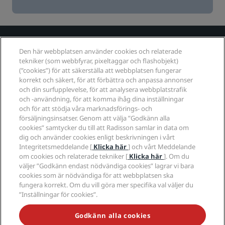
Spännande resmål
Den här webbplatsen använder cookies och relaterade
tekniker (som webbfyrar, pixeltaggar och flashobjekt)
(”cookies”) för att säkerställa att webbplatsen fungerar
Snabblänkar
korrekt och säkert, för att förbättra och anpassa annonser
och din surfupplevelse, för att analysera webbplatstrafik
Researrangörer
och -användning, för att komma ihåg dina inställningar
och för att stödja våra marknadsförings- och
försäljningsinsatser. Genom att välja ”Godkänn alla
Företag
cookies” samtycker du till att Radisson samlar in data om
dig och använder cookies enligt beskrivningen i vårt
Juridiskt
Integritetsmeddelande [
Klicka här
] och vårt Meddelande
om cookies och relaterade tekniker [
Klicka här
]. Om du
väljer ”Godkänn endast nödvändiga cookies” lagrar vi bara
Hjälp
cookies som är nödvändiga för att webbplatsen ska
fungera korrekt. Om du vill göra mer specifika val väljer du
”Inställningar för cookies”.
© 2026 Radisson Hotel Group.
Med ensamrätt. RHG
Godkänn alla cookies
Radisson Hotel Group, Radisson, Radisson RED,