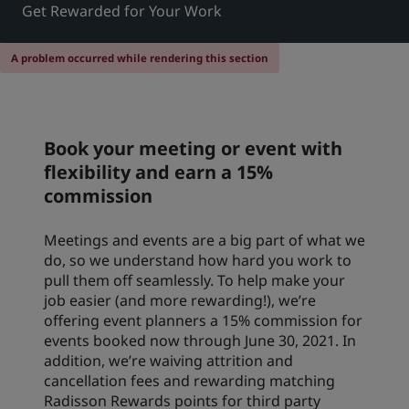
Get Rewarded for Your Work
Park Plaza
Park Inn by Radisson
Hotell i centrum
A problem occurred while rendering this section
Besök vår blogg
Prize by Radisson
Country Inn & Suites
Book your meeting or event with
flexibility and earn a 15%
commission
Närstående företag i Kina
J.
Jin Jiang
Meetings and events are a big part of what we
do, so we understand how hard you work to
pull them off seamlessly. To help make your
job easier (and more rewarding!), we’re
Kunlun
Golden Tulip
offering event planners a 15% commission for
events booked now through June 30, 2021. In
addition, we’re waiving attrition and
cancellation fees and rewarding matching
Radisson Rewards points for third party