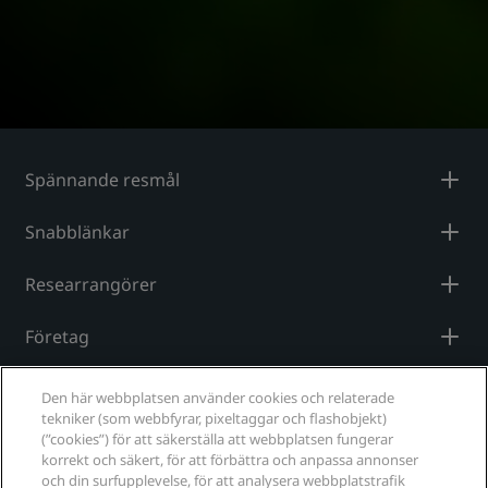
Spännande resmål
Snabblänkar
Researrangörer
Företag
Juridiskt
Den här webbplatsen använder cookies och relaterade
tekniker (som webbfyrar, pixeltaggar och flashobjekt)
Hjälp
(”cookies”) för att säkerställa att webbplatsen fungerar
korrekt och säkert, för att förbättra och anpassa annonser
och din surfupplevelse, för att analysera webbplatstrafik