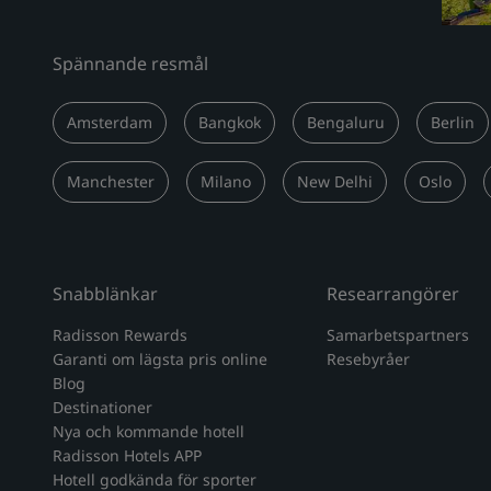
Spännande resmål
Amsterdam
Bangkok
Bengaluru
Berlin
Manchester
Milano
New Delhi
Oslo
Snabblänkar
Researrangörer
Radisson Rewards
Samarbetspartners
Garanti om lägsta pris online
Resebyråer
Blog
Destinationer
Nya och kommande hotell
Radisson Hotels APP
Hotell godkända för sporter