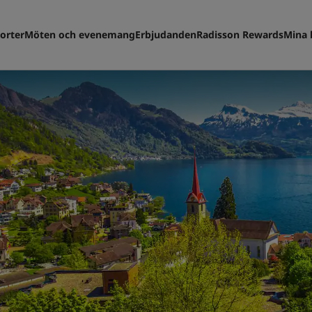
orter
Möten och evenemang
Erbjudanden
Radisson Rewards
Mina 