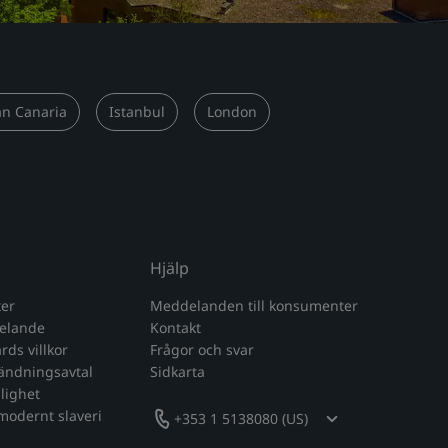
an Canaria
Istanbul
London
Hjälp
ter
Meddelanden till konsumenter
delande
Kontakt
ds villkor
Frågor och svar
ändningsavtal
Sidkarta
glighet
modernt slaveri
+353 1 5138080 (US)