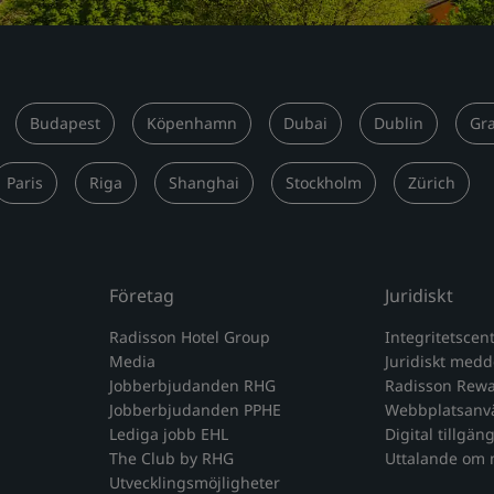
Budapest
Köpenhamn
Dubai
Dublin
Gr
Paris
Riga
Shanghai
Stockholm
Zürich
Företag
Juridiskt
Radisson Hotel Group
Integritetscen
Media
Juridiskt med
Jobberbjudanden RHG
Radisson Rewar
Jobberbjudanden PPHE
Webbplatsanv
Lediga jobb EHL
Digital tillgän
The Club by RHG
Uttalande om 
Utvecklingsmöjligheter