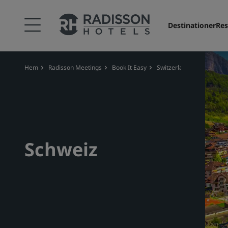
Destinationer
Res
Hem
Radisson Meetings
Book It Easy
Switzerland
Schweiz