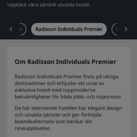
Upptäck våra särskilt utvalda hotell.
Park Plaza
Park Inn by Radisson
Hotell i centrum
ndividuals
Radisson Individuals Premier
Radisson
Besök vår blogg
Prize by Radisson
Country Inn & Suites
Om Radisson Individuals Premier
Närstående företag i Kina
J.
Jin Jiang
Radisson Individuals Premier finns på viktiga
destinationer och erbjuder ett urval av
exklusiva hotell med toppmoderna
bekvämligheter för både jobb- och nöjesresor.
Kunlun
Golden Tulip
De här oberoende hotellen har elegant design
och utvalda tjänster och ger förhöjda
boendealternativ som berikar din
reseupplevelse.