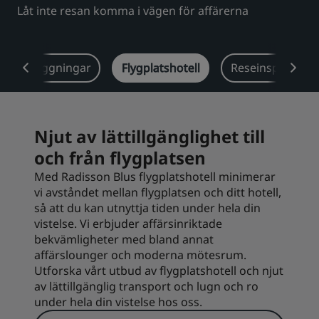
Låt inte resan komma i vägen för affärerna
Park Plaza
Park Inn by Radisson
Hotell i centrum
teranläggningar
Flygplatshotell
Reseinspiration
Besök vår blogg
Prize by Radisson
Country Inn & Suites
Njut av lättillgänglighet till
och från flygplatsen
Närstående företag i Kina
J.
Jin Jiang
Med Radisson Blus flygplatshotell minimerar
vi avståndet mellan flygplatsen och ditt hotell,
så att du kan utnyttja tiden under hela din
vistelse. Vi erbjuder affärsinriktade
bekvämligheter med bland annat
Kunlun
Golden Tulip
affärslounger och moderna mötesrum.
Utforska vårt utbud av flygplatshotell och njut
av lättillgänglig transport och lugn och ro
under hela din vistelse hos oss.