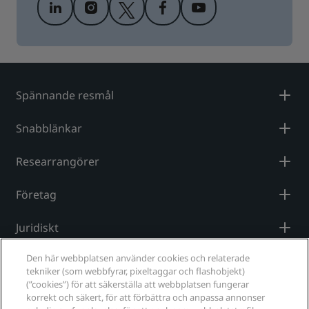
Spännande resmål
Snabblänkar
Researrangörer
Företag
Juridiskt
Den här webbplatsen använder cookies och relaterade
Hjälp
tekniker (som webbfyrar, pixeltaggar och flashobjekt)
(”cookies”) för att säkerställa att webbplatsen fungerar
korrekt och säkert, för att förbättra och anpassa annonser
Sociala medier