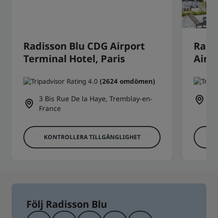
Radisson Blu CDG Airport
Radi
Terminal Hotel, Paris
Airp
(2624 omdömen)
3 Bis Rue De la Haye, Tremblay-en-
Ro
France
KONTROLLERA TILLGÄNGLIGHET
K
Följ Radisson Blu