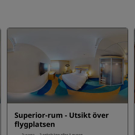
Superior-rum - Utsikt över
flygplatsen
2 vuxna
2 enkelsäng eller
1 queen