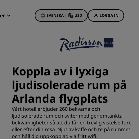
er
SVENSKA
|
USD
LOGGA IN
Radisson Rewards
Mina bokningar
Hotellerbjudanden
Upptäck våra erbjudanden
Koppla av i lyxiga
Första gången gillt
ljudisolerade rum på
Deals of the Day
Förhandsboka
Arlanda flygplats
Se våra paket
Vårt hotell erbjuder 260 bekväma och
ljudisolerade rum och sviter med genomtänkta
Reseidéer
bekvämligheter så att du får en trevlig vistelse före
s
eller efter din resa. Njut av kaffe och te på rummet
Familjevänliga hotell
och håll dig uppkopplad via fritt wifi.
Rad Pets