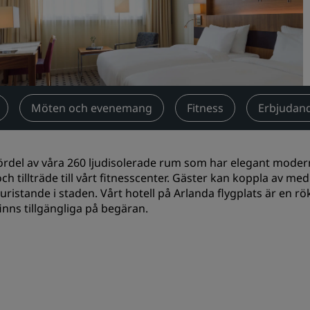
Begär en offert
Evenemangsdestinationer
Branschlösningar
Sök flyg
Möten och evenemang
Fitness
Erbjudan
Sök flyg
ördel av våra 260 ljudisolerade rum som har elegant mode
Måltider
 och tillträde till vårt fitnesscenter. Gäster kan koppla av m
 turistande i staden. Vårt hotell på Arlanda flygplats är en
Sök efter en restaurang
inns tillgängliga på begäran.
Digitala tjänster
Radisson Hotels app