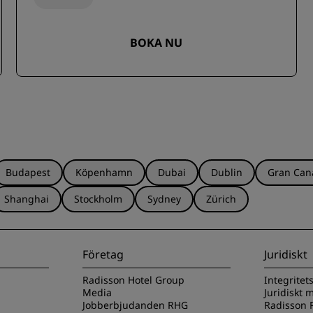
BOKA NU
Budapest
Köpenhamn
Dubai
Dublin
Gran Can
Shanghai
Stockholm
Sydney
Zürich
Företag
Juridiskt
Radisson Hotel Group
Integritet
Media
Juridiskt
Jobberbjudanden RHG
Radisson R