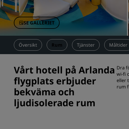
Närstående företag i Kina
SE GALLERIET
Översikt
Rum
Tjänster
Måltider
Vårt hotell på Arlanda
Dra f
wi-fi
flygplats erbjuder
eller
rum f
bekväma och
ljudisolerade rum