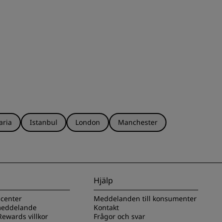
aria
Istanbul
London
Manchester
Hjälp
scenter
Meddelanden till konsumenter
 meddelande
Kontakt
ewards villkor
Frågor och svar