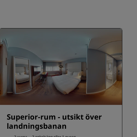
BLI MEDLEM
Superior-rum - utsikt över
landningsbanan
2 vuxna
2 enkelsäng eller
1 queen