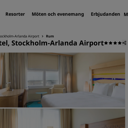
Resorter
Möten och evenemang
Erbjudanden
M
Stockholm-Arlanda Airport
Rum
tel, Stockholm-Arlanda Airport
Sök efter hotell
Destinationer
Resorter
Servicelägenheter
Flygplatshotell
Nya och kommande hotell
Möten och evenemang
Upptäck Radisson Meeting
Boka en möteslokal