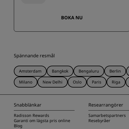
BOKA NU
Spännande resmål
Amsterdam
Bangkok
Bengaluru
Berlin
Milano
New Delhi
Oslo
Paris
Riga
Snabblänkar
Researrangörer
Radisson Rewards
Samarbetspartners
Garanti om lägsta pris online
Resebyråer
Blog