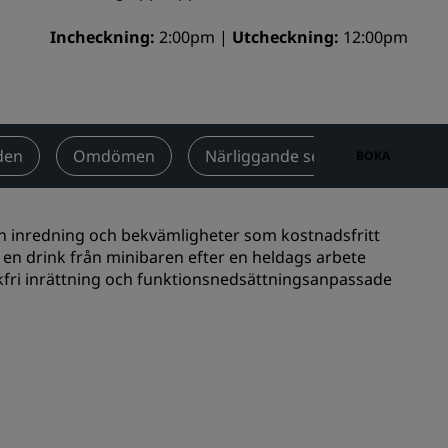
Bröllopslokaler
Incheckning
2:00pm
Utcheckning
12:00pm
Hållbara vistelser
Vistelse för idrottslag
Affärsresenär
Hotell i centrum
den
Omdömen
Närliggande sevärdheter
BOKA
Besök vår blogg
Radisson Rewards
rn inredning och bekvämligheter som kostnadsfritt
ed en drink från minibaren efter en heldags arbete
Upptäck Radisson Rewards
 rökfri inrättning och funktionsnedsättningsanpassade
Förmåner
Så här använder du poäng
Så här tjänar du poäng
Bookers and Planners