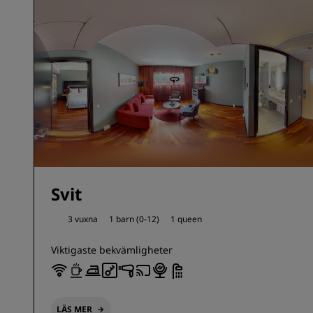
Svit
3 vuxna
1 barn (0-12)
1 queen
Viktigaste bekvämligheter
LÄS MER