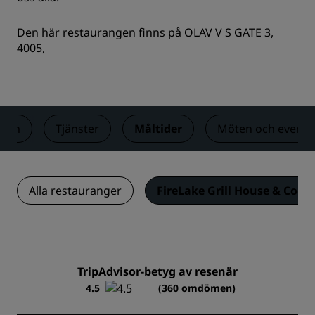
Den här restaurangen finns på OLAV V S GATE 3,
4005,
Rum
Tjänster
Måltider
Möten och evene
Alla restauranger
FireLake Grill House & Cockt
TripAdvisor-betyg av resenär
4.5
(360 omdömen)