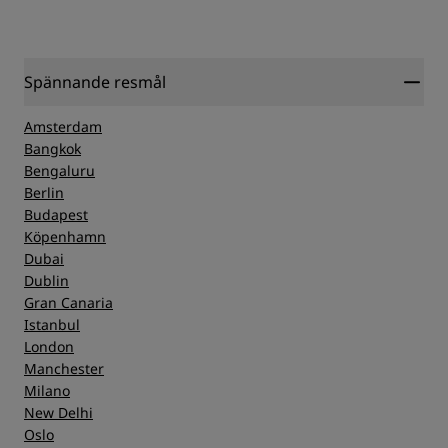
Spännande resmål
Amsterdam
Bangkok
Bengaluru
Berlin
Budapest
Köpenhamn
Dubai
Dublin
Gran Canaria
Istanbul
London
Manchester
Milano
New Delhi
Oslo