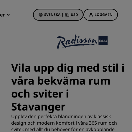
er
SVENSKA
|
USD
LOGGA IN
Radisson Rewards
Mina bokningar
Hotellerbjudanden
Upptäck våra erbjudanden
Vila upp dig med stil i
Första gången gillt
våra bekväma rum
Deals of the Day
Förhandsboka
och sviter i
Se våra paket
Stavanger
Reseidéer
Upplev den perfekta blandningen av klassisk
s
design och modern komfort i våra 365 rum och
Familjevänliga hotell
sviter, med allt du behöver för en avkopplande
Rad Pets