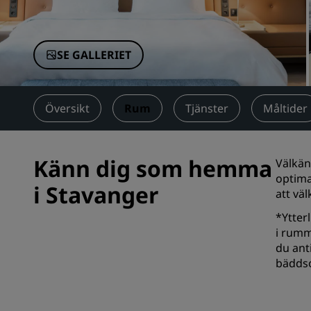
Närstående företag i Kina
SE GALLERIET
Översikt
Rum
Tjänster
Måltider
Känn dig som hemma
Välkän
optima
i Stavanger
att väl
*Ytter
i rumm
du ant
bäddso