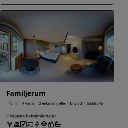
Familjerum
42 m²
4 vuxna
2 enkelsäng eller
1 king och
1 bäddsoffa
Viktigaste bekvämligheter