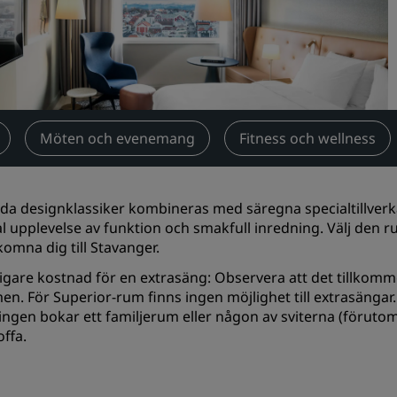
Begär en offert
Evenemangsdestinationer
Branschlösningar
Sök flyg
Möten och evenemang
‌Fitness och wellness
Sök flyg
da designklassiker kombineras med säregna specialtillverka
Måltider
l upplevelse av funktion och smakfull inredning. Välj den 
komna dig till Stavanger.
Sök efter en restaurang
ligare kostnad för en extrasäng: Observera att det tillkomm
en. För Superior-rum finns ingen möjlighet till extrasängar
Digitala tjänster
ingen bokar ett familjerum eller någon av sviterna (förutom
Radisson Hotels app
ffa.