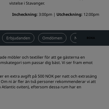
vistelse i Stavanger.
Bröllopslokaler
Incheckning
Hållbara vistelser
3:00pm
Utcheckning
12:00pm
Vistelse för idrottslag
Affärsresenär
Hotell i centrum
Erbjudanden
Omdömen
Närliggande sevär
BOKA
Besök vår blogg
Radisson Rewards
de möbler och textilier för att ge gästerna en
rumskategori som passar dig bäst. Vi ser fram emot
Upptäck Radisson Rewards
Förmåner
er en extra avgift på 500 NOK per natt och extrasäng
. Om ni är fler än två personer rekommenderar vi att
Så här använder du poäng
 Atlantic-sviten), eftersom dessa rum har en
Så här tjänar du poäng
Bookers and Planners