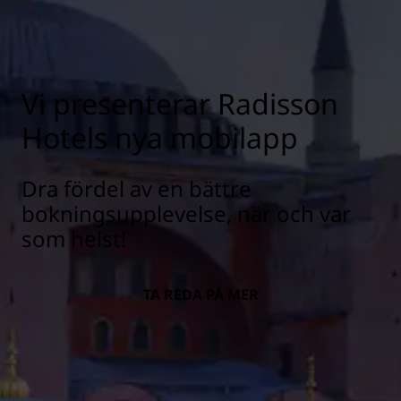
Vi presenterar Radisson
Hotels nya mobilapp
Dra fördel av en bättre
bokningsupplevelse, när och var
som helst!
TA REDA PÅ MER