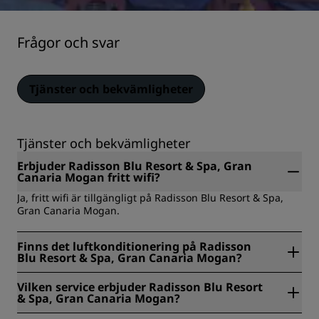
Frågor och svar
Tjänster och bekvämligheter
Tjänster och bekvämligheter
Erbjuder Radisson Blu Resort & Spa, Gran
Canaria Mogan fritt wifi?
Ja, fritt wifi är tillgängligt på Radisson Blu Resort & Spa,
Gran Canaria Mogan.
Finns det luftkonditionering på Radisson
Blu Resort & Spa, Gran Canaria Mogan?
Ja, det finns luftkonditionering på Radisson Blu Resort &
Vilken service erbjuder Radisson Blu Resort
Spa, Gran Canaria Mogan.
& Spa, Gran Canaria Mogan?
Tjänsterna som finns tillgängliga på Radisson Blu Resort &