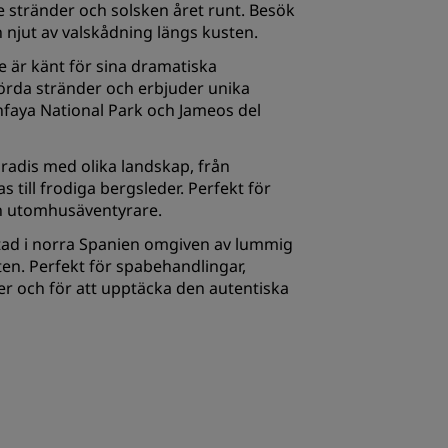
e stränder och solsken året runt. Besök
 njut av valskådning längs kusten.
 är känt för sina dramatiska
örda stränder och erbjuder unika
faya National Park och Jameos del
radis med olika landskap, från
till frodiga bergsleder. Perfekt för
h utomhusäventyrare.
tad i norra Spanien omgiven av lummig
en. Perfekt för spabehandlingar,
er och för att upptäcka den autentiska