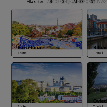
Alla orter
A
B
C
D
E
F
G
H
I
J
K
L
M
N
O
P
Q
R
S
T
U
V
W
X
Barcelona
Bilba
1 hotell
1 hotell
Madrid
Ovie
2 hotell
2 hotell