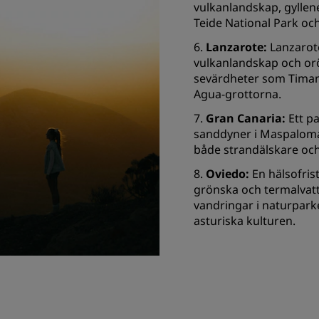
vulkanlandskap, gyllen
Teide National Park och
6.
Lanzarote:
Lanzarote
vulkanlandskap och or
sevärdheter som Timan
Agua-grottorna.
7.
Gran Canaria:
Ett pa
sanddyner i Maspalomas 
både strandälskare oc
8.
Oviedo:
En hälsofris
grönska och termalvatt
vandringar i naturpark
asturiska kulturen.