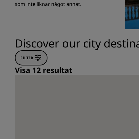
som inte liknar något annat.
Närstående företag i Kina
Discover our city destin
FILTER
Visa 12 resultat