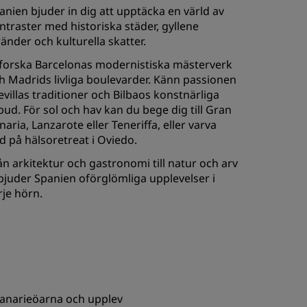
anien bjuder in dig att upptäcka en värld av
ntraster med historiska städer, gyllene
ränder och kulturella skatter.
forska Barcelonas modernistiska mästerverk
h Madrids livliga boulevarder. Känn passionen
Sevillas traditioner och Bilbaos konstnärliga
bud. För sol och hav kan du bege dig till Gran
naria, Lanzarote eller Teneriffa, eller varva
d på hälsoretreat i Oviedo.
ån arkitektur och gastronomi till natur och arv
bjuder Spanien oförglömliga upplevelser i
rje hörn.
anarieöarna och upplev