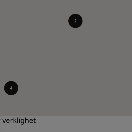
2
4
 verklighet