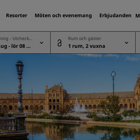
Resorter
Möten och evenemang
Erbjudanden
M
ning - Utcheckn
Rum och gäster
aug - lör 08 au
1 rum, 2 vuxna
Sök efter hotell
Destinationer
Resorter
Servicelägenheter
Flygplatshotell
Nya och kommande hotell
Möten och evenemang
Upptäck Radisson Meeting
Boka en möteslokal