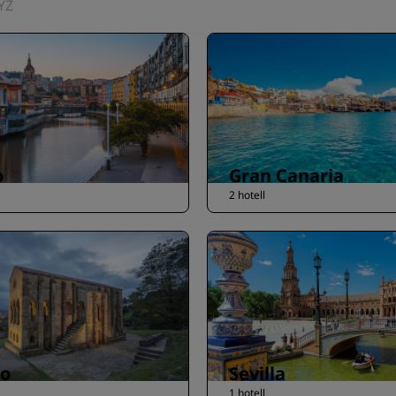
Y
Z
o
Gran Canaria
2 hotell
do
Sevilla
1 hotell