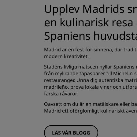
Upplev Madrids s
en kulinarisk res
Spaniens huvudst
Madrid är en fest för sinnena, där trad
modern kreativitet.
Stadens livliga matscen hyllar Spaniens
från myllrande tapasbarer till Michelin-
restauranger. Unna dig autentiska matr
madrileño, prova lokala viner och utfor
färska råvaror.
Oavsett om du är en matälskare eller ba
Madrid ett oförglömligt kulinariskt ävent
LÄS VÅR BLOGG