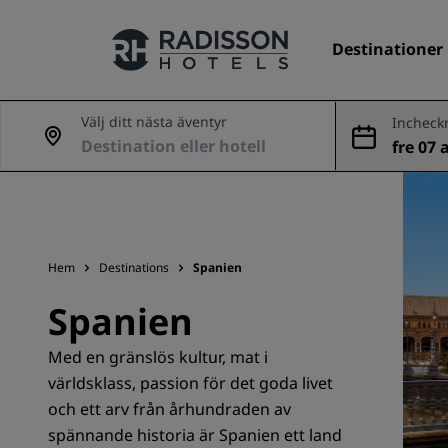
Destinationer
Välj ditt nästa äventyr
Incheck
ing
fre 07 
Våra märken
g
Radisson Hotels varumärken
Hem
Destinations
Spanien
Spanien
Med en gränslös kultur, mat i
världsklass, passion för det goda livet
och ett arv från århundraden av
spännande historia är Spanien ett land