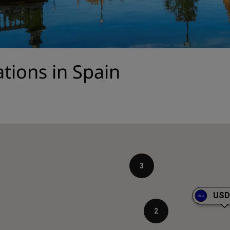
Begär en offert
Evenemangsdestinationer
Branschlösningar
ations in Spain
Sök flyg
Sök flyg
Måltider
Sök efter en restaurang
3
Digitala tjänster
Radisson Hotels app
USD
2