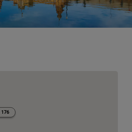
Bröllopslokaler
Hållbara vistelser
Vistelse för idrottslag
Affärsresenär
Hotell i centrum
Besök vår blogg
Radisson Rewards
Upptäck Radisson Rewards
Förmåner
Så här använder du poäng
Så här tjänar du poäng
 176
Bookers and Planners