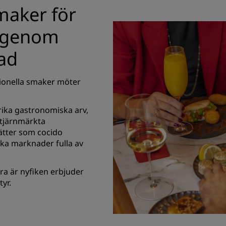
maker för
a genom
ad
itionella smaker möter
 rika gastronomiska arv,
stjärnmärkta
ätter som cocido
ska marknader fulla av
ra är nyfiken erbjuder
yr.