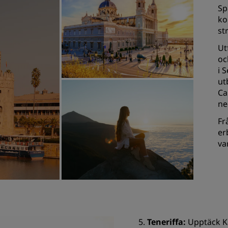
Sp
ko
st
Ut
oc
i 
ut
Ca
ne
Fr
er
va
5.
Teneriffa:
Upptäck K