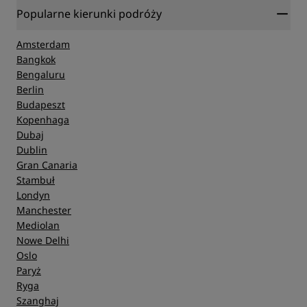
Popularne kierunki podróży
Amsterdam
Bangkok
Bengaluru
Berlin
Budapeszt
Kopenhaga
Dubaj
Dublin
Gran Canaria
Stambuł
Londyn
Manchester
Mediolan
Nowe Delhi
Oslo
Paryż
Ryga
Szanghaj