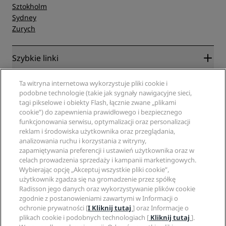
Sztokholm
Sydney
Zurych
Szybkie linki
Radisson Rewards
Specjaliści ds. podróży
Ta witryna internetowa wykorzystuje pliki cookie i
Gwarancja najlepszej ceny online
podobne technologie (takie jak sygnały nawigacyjne sieci,
Blog
tagi pikselowe i obiekty Flash, łącznie zwane „plikami
Partnerzy
Witryna korporacyjna
cookie”) do zapewnienia prawidłowego i bezpiecznego
Cele podróży
Agencje turystyczne
funkcjonowania serwisu, optymalizacji oraz personalizacji
Nowe i zapowiadane hotele
Radisson Hotel Group
Informacje prawne
reklam i środowiska użytkownika oraz przeglądania,
Aplikacja Radisson Hotels
Media
analizowania ruchu i korzystania z witryny,
Hotele z certyfikatem Sports Approved
zapamiętywania preferencji i ustawień użytkownika oraz w
Kariery w RHG
Centrum prywatności
Pomoc
Hotele przyjazne dla rodzin
celach prowadzenia sprzedaży i kampanii marketingowych.
Kariery w PPHE
Informacje prawne
Zdrowie i bezpieczeństwo
Wybierając opcję „Akceptuj wszystkie pliki cookie”,
Kariera EHL
Regulamin Radisson Rewards
Ostrzeżenia dla klientów
użytkownik zgadza się na gromadzenie przez spółkę
The Club by RHG
Media społecznościowe
Umowa dotycząca korzystania z witryny
Radisson jego danych oraz wykorzystywanie plików cookie
Kontakt
Współpraca
zgodnie z postanowieniami zawartymi w Informacji o
Dostępność cyfrowa
Najczęściej zadawane pytania
Marki Radisson Hotels
Odpowiedzialny biznes
ochronie prywatności [
I Kliknij tutaj
] oraz Informacje o
Oświadczenie dotyczące współczesnego niewolnictwa
Mapa witryny
plikach cookie i podobnych technologiach [
Kliknij tutaj
].
Zaopatrzenie