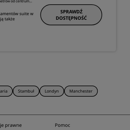
ometrów od centrum
SPRAWDŹ
tamentów suite w
DOSTĘPNOŚĆ
ją także
aria
Stambuł
Londyn
Manchester
je prawne
Pomoc