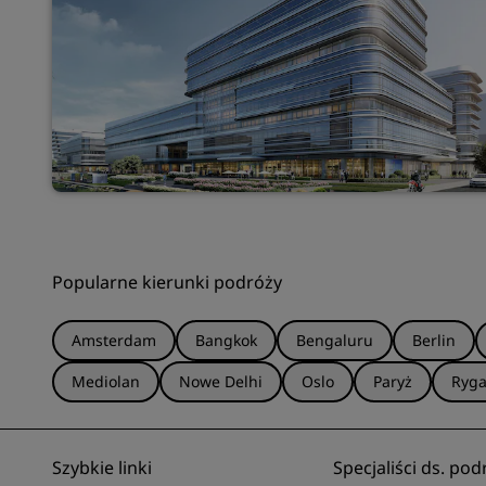
Popularne kierunki podróży
Amsterdam
Bangkok
Bengaluru
Berlin
Mediolan
Nowe Delhi
Oslo
Paryż
Ryg
Szybkie linki
Specjaliści ds. pod