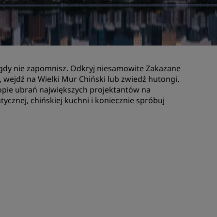
Lokale na wesele
Zrównoważone pobyty
darzeń
Pobyty drużyn sportowych
Podróżnik biznesowy
nigdy nie zapomnisz. Odkryj niesamowite Zakazane
Hotele w centrum miasta
, wejdź na Wielki Mur Chiński lub zwiedź hutongi.
Zapraszamy na nasz blog
opie ubrań największych projektantów na
cznej, chińskiej kuchni i koniecznie spróbuj
Radisson Rewards
Odkryj program Radisson
Rewards
Korzyści
Jak wykorzystać punkty
Jak zdobywać punkty
Bookers and Planners