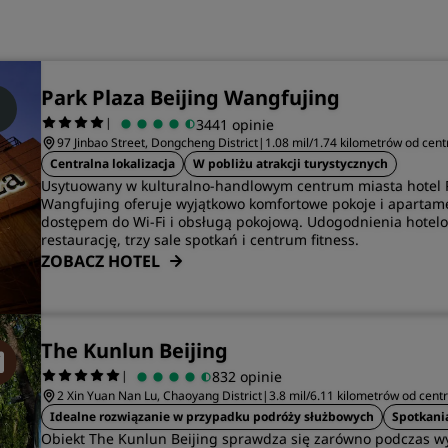
Park Plaza Beijing Wangfujing
|
3441 opinie
97 Jinbao Street, Dongcheng District
|
1.08 mil/1.74 kilometrów od cen
Centralna lokalizacja
W pobliżu atrakcji turystycznych
Usytuowany w kulturalno-handlowym centrum miasta hotel P
Wangfujing oferuje wyjątkowo komfortowe pokoje i apartam
dostępem do Wi-Fi i obsługą pokojową. Udogodnienia hotel
restaurację, trzy sale spotkań i centrum fitness.
ZOBACZ HOTEL
The Kunlun Beijing
|
832 opinie
2 Xin Yuan Nan Lu, Chaoyang District
|
3.8 mil/6.11 kilometrów od cent
Idealne rozwiązanie w przypadku podróży służbowych
Spotkani
Obiekt The Kunlun Beijing sprawdza się zarówno podczas 