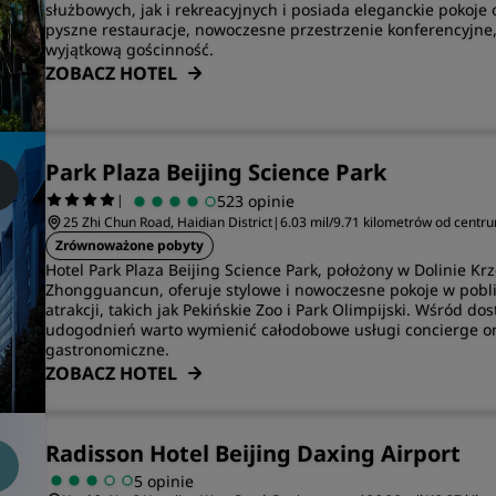
służbowych, jak i rekreacyjnych i posiada eleganckie pokoje
pyszne restauracje, nowoczesne przestrzenie konferencyjne
wyjątkową gościnność.
ZOBACZ HOTEL
Park Plaza Beijing Science Park
|
523 opinie
25 Zhi Chun Road, Haidian District
|
6.03 mil/9.71 kilometrów od centr
Zrównoważone pobyty
Hotel Park Plaza Beijing Science Park, położony w Dolinie K
Zhongguancun, oferuje stylowe i nowoczesne pokoje w pobl
atrakcji, takich jak Pekińskie Zoo i Park Olimpijski. Wśród do
udogodnień warto wymienić całodobowe usługi concierge or
gastronomiczne.
ZOBACZ HOTEL
Radisson Hotel Beijing Daxing Airport
5 opinie