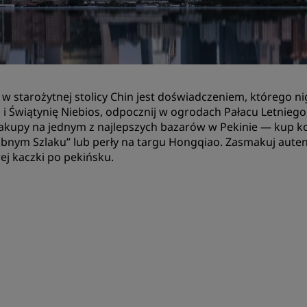
Zarezerwuj miejsce
Poprosić o wycenę
Miejsca na organizację wy
Rozwiązania branżowe
 w starożytnej stolicy Chin jest doświadczeniem, którego 
 i Świątynię Niebios, odpocznij w ogrodach Pałacu Letniego
Szukaj lotów
akupy na jednym z najlepszych bazarów w Pekinie — kup k
bnym Szlaku” lub perły na targu Hongqiao. Zasmakuj autenty
Szukaj lotów
ej kaczki po pekińsku.
Gastronomia
Wyszukiwanie restauracji
Usługi cyfrowe
Aplikacja Radisson Hotels