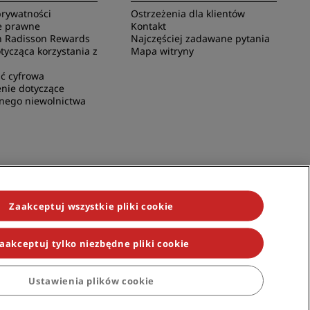
rywatności
Ostrzeżenia dla klientów
e prawne
Kontakt
 Radisson Rewards
Najczęściej zadawane pytania
ycząca korzystania z
Mapa witryny
ć cyfrowa
nie dotyczące
nego niewolnictwa
Zaakceptuj wszystkie pliki cookie
aakceptuj tylko niezbędne pliki cookie
Ustawienia plików cookie
on Individuals, Park Plaza, Park Inn, Country Inn & Suites, Prize by