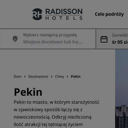
Cele podróży
Wybierz następną przygodę
Zameldo
dowani
śr 05 si
Nasze marki
Marki Radisson Hotels
Dom
Destinations
Chiny
Pekin
Pekin
Pekin to miasto, w którym starożytność
w zjawiskowy sposób łączy się z
nowoczesnością. Odkryj niezliczoną
ilość atrakcji tej tętniącej życiem