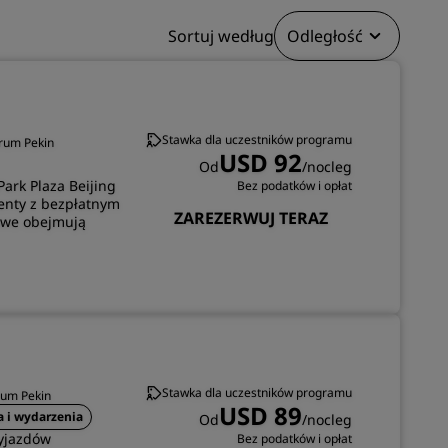
Sortuj według
Odległość
DOŁĄCZ
Stawka dla uczestników programu
trum Pekin
USD 92
Od
/nocleg
ark Plaza Beijing
Bez podatków i opłat
enty z bezpłatnym
ZAREZERWUJ TERAZ
owe obejmują
Stawka dla uczestników programu
rum Pekin
USD 89
a i wydarzenia
Od
/nocleg
wyjazdów
Bez podatków i opłat