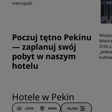
metropolii.
Marki stowarzyszone w Chinach
Poczuj tętno Pekinu
Wizyta
Miasto
— zaplanuj swój
Zrób z
„Jedwa
pobyt w naszym
kultow
hotelu
Hotele w Pekin
LISTA
MAPA
FILTRY