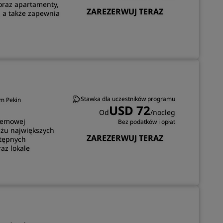
 oraz apartamenty,
ZAREZERWUJ TERAZ
, a także zapewnia
Stawka dla uczestników programu
um Pekin
USD 72
Od
/nocleg
rzemowej
Bez podatków i opłat
iżu największych
ZAREZERWUJ TERAZ
stępnych
az lokale