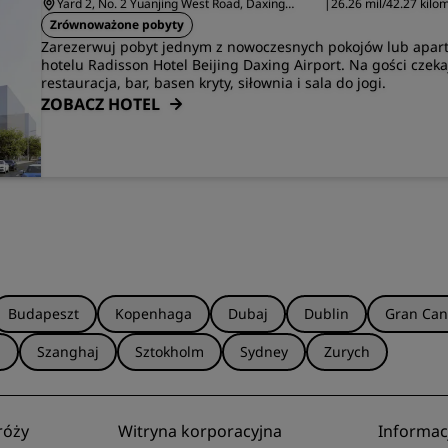
Yard 2, No. 2 Yuanjing West Road, Daxing
|
26.26 mil/42.27 kil
District
Pekin
Zrównoważone pobyty
Zarezerwuj pobyt jednym z nowoczesnych pokojów lub apar
hotelu Radisson Hotel Beijing Daxing Airport. Na gości czeka
restauracja, bar, basen kryty, siłownia i sala do jogi.
ZOBACZ HOTEL
Budapeszt
Kopenhaga
Dubaj
Dublin
Gran Can
a
Szanghaj
Sztokholm
Sydney
Zurych
róży
Witryna korporacyjna
Informac