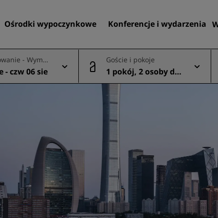
Ośrodki wypoczynkowe
Konferencje i wydarzenia
W
wanie - Wymel
Goście i pokoje
e
e - czw 06 sie
1 pokój, 2 osoby dor
Znajdź hotel
osłe
Cele podróży
Ośrodki wypoczynkowe
Apartamenty z obsługą
Hotele lotniskowe
Nowe i powstające hotele
Konferencje i wydarzenia
Przedstawiamy ofertę Rad
Meetings