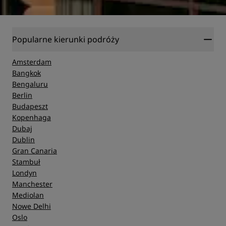
Popularne kierunki podróży
Amsterdam
Bangkok
Bengaluru
Berlin
Budapeszt
Kopenhaga
Dubaj
Dublin
Gran Canaria
Stambuł
Londyn
Manchester
Mediolan
Nowe Delhi
Oslo