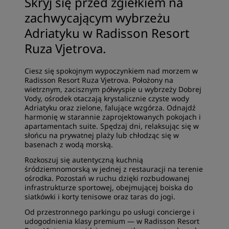
Skryj się przed zgiełkiem na
zachwycającym wybrzeżu
Adriatyku w Radisson Resort
Ruza Vjetrova.
‌Ciesz się spokojnym wypoczynkiem nad morzem w
Radisson Resort Ruza Vjetrova. Położony na
wietrznym, zacisznym półwyspie u wybrzeży Dobrej
Vody, ośrodek otaczają krystalicznie czyste wody
Adriatyku oraz zielone, falujące wzgórza. Odnajdź
harmonię w starannie zaprojektowanych pokojach i
apartamentach suite. Spędzaj dni, relaksując się w
słońcu na prywatnej plaży lub chłodząc się w
basenach z wodą morską.
Rozkoszuj się autentyczną kuchnią
śródziemnomorską w jednej z restauracji na terenie
ośrodka. Pozostań w ruchu dzięki rozbudowanej
infrastrukturze sportowej, obejmującej boiska do
siatkówki i korty tenisowe oraz taras do jogi.
Od przestronnego parkingu po usługi concierge i
udogodnienia klasy premium — w Radisson Resort