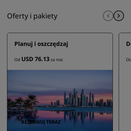
Oferty i pakiety
Planuj i oszczędzaj
D
USD 76.13
Od
za noc
O
REZERWUJ TERAZ