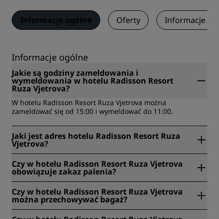
Informacje ogólne
Oferty
Informacje o 
Informacje ogólne
Jakie są godziny zameldowania i
wymeldowania w hotelu Radisson Resort
Ruza Vjetrova?
W hotelu Radisson Resort Ruza Vjetrova można
zameldować się od 15:00 i wymeldować do 11:00.
Jaki jest adres hotelu Radisson Resort Ruza
Vjetrova?
Radisson Resort Ruza Vjetrova znajduje się w Veliki Pijesak
Czy w hotelu Radisson Resort Ruza Vjetrova
bb, Dobra Voda, 85000, Bar oraz Czarnogórska.
obowiązuje zakaz palenia?
Tak, w hotelu Radisson Resort Ruza Vjetrova obowiązuje
Czy w hotelu Radisson Resort Ruza Vjetrova
zakaz palenia.
można przechowywać bagaż?
Tak, hotel Radisson Resort Ruza Vjetrova ma przechowalnię