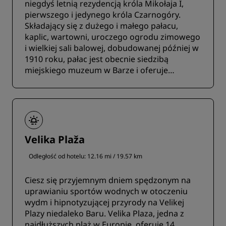
niegdyś letnią rezydencją króla Mikołaja I,
pierwszego i jedynego króla Czarnogóry.
Składający się z dużego i małego pałacu,
kaplic, wartowni, uroczego ogrodu zimowego
i wielkiej sali balowej, dobudowanej później w
1910 roku, pałac jest obecnie siedzibą
miejskiego muzeum w Barze i oferuje
fascynujący wgląd w bogatą kulturę i historię
Czarnogóry.
Velika Plaža
Odległość od hotelu: 12.16 mi / 19.57 km
Ciesz się przyjemnym dniem spędzonym na
uprawianiu sportów wodnych w otoczeniu
wydm i hipnotyzującej przyrody na Velikej
Plazy niedaleko Baru. Velika Plaza, jedna z
najdłuższych plaż w Europie, oferuje 14