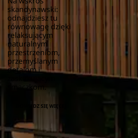
Na wskroś
skandynawski:
odnajdziesz tu
równowagę dzięki
relaksującym
naturalnym
przestrzeniom,
przemyślanym
detalom i
zaskakującym
smaczkom.
DOWIEDZ SIĘ WIĘCEJ