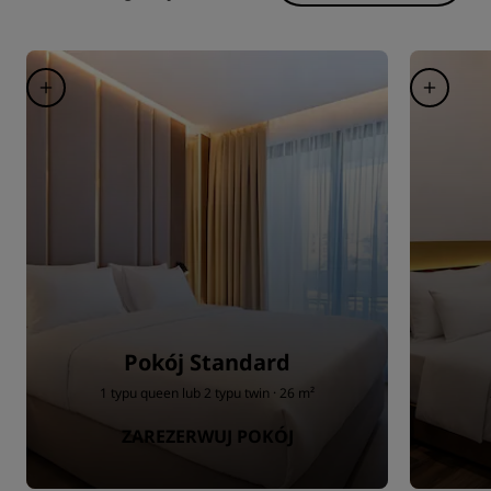
Pokój Standard
1 typu queen lub 2 typu twin · 26 m²
ZAREZERWUJ POKÓJ