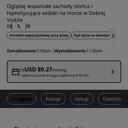
Oglądaj wspaniałe zachody słońca i
hipnotyzujące widoki na morze w Dobrej
Vodzie
Ośrodek wypoczynkowy przy plaży
Styl życia na świeżym powietrz
Zameldowanie
3:00pm
Wymeldowanie
11:00am
USD 89.27
Od
/nocleg
* najniższa cena w ciągu najbliższych 60 dni
Przegląd
Pokoje
Usługi
Gastronom