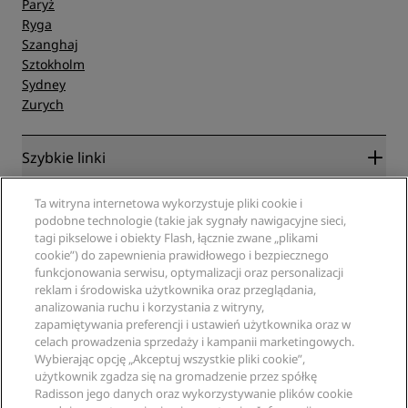
Paryż
Ryga
Szanghaj
Sztokholm
Sydney
Zurych
Szybkie linki
Radisson Rewards
Specjaliści ds. podróży
Ta witryna internetowa wykorzystuje pliki cookie i
Gwarancja najlepszej ceny online
podobne technologie (takie jak sygnały nawigacyjne sieci,
tagi pikselowe i obiekty Flash, łącznie zwane „plikami
Blog
Partnerzy
Witryna korporacyjna
cookie”) do zapewnienia prawidłowego i bezpiecznego
Cele podróży
Agencje turystyczne
funkcjonowania serwisu, optymalizacji oraz personalizacji
Nowe i zapowiadane hotele
Radisson Hotel Group
reklam i środowiska użytkownika oraz przeglądania,
Informacje prawne
Aplikacja Radisson Hotels
analizowania ruchu i korzystania z witryny,
Media
Hotele z certyfikatem Sports Approved
zapamiętywania preferencji i ustawień użytkownika oraz w
Kariery w RHG
Centrum prywatności
Pomoc
Hotele przyjazne dla rodzin
celach prowadzenia sprzedaży i kampanii marketingowych.
Kariery w PPHE
Informacje prawne
Zdrowie i bezpieczeństwo
Wybierając opcję „Akceptuj wszystkie pliki cookie”,
Kariera EHL
Regulamin Radisson Rewards
użytkownik zgadza się na gromadzenie przez spółkę
Ostrzeżenia dla klientów
The Club by RHG
Media społecznościowe
Umowa dotycząca korzystania z witryny
Radisson jego danych oraz wykorzystywanie plików cookie
Kontakt
Współpraca