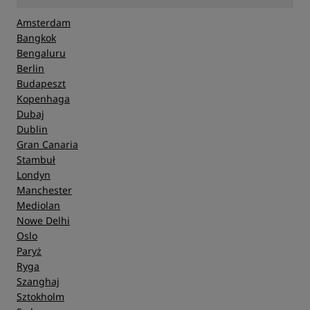
Amsterdam
Bangkok
Bengaluru
Berlin
Budapeszt
Kopenhaga
Dubaj
Dublin
Gran Canaria
Stambuł
Londyn
Manchester
Mediolan
Nowe Delhi
Oslo
Paryż
Ryga
Szanghaj
Sztokholm