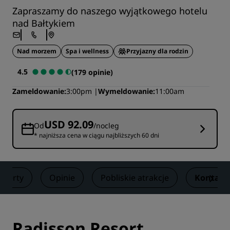
Zapraszamy do naszego wyjątkowego hotelu
nad Bałtykiem
Nad morzem
Spa i wellness
Przyjazny dla rodzin
4.5
(179 opinie)
Zameldowanie
3:00pm
Wymeldowanie
11:00am
USD 92.09
Od
/nocleg
* najniższa cena w ciągu najbliższych 60 dni
Oferty
Opinie
Pobliskie atrakcje
Kontakt
Radisson Resort