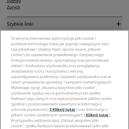
Sydney
Zurych
Szybkie linki
Radisson Rewards
Specjaliści ds. podróży
Ta witryna internetowa wykorzystuje pliki cookie i
Gwarancja najlepszej ceny online
podobne technologie (takie jak sygnały nawigacyjne sieci,
tagi pikselowe i obiekty Flash, łącznie zwane „plikami
Blog
Partnerzy
Witryna korporacyjna
cookie”) do zapewnienia prawidłowego i bezpiecznego
Cele podróży
Agencje turystyczne
funkcjonowania serwisu, optymalizacji oraz personalizacji
Nowe i zapowiadane hotele
Radisson Hotel Group
reklam i środowiska użytkownika oraz przeglądania,
Informacje prawne
Aplikacja Radisson Hotels
analizowania ruchu i korzystania z witryny,
Media
Hotele z certyfikatem Sports Approved
zapamiętywania preferencji i ustawień użytkownika oraz w
Kariery w RHG
Centrum prywatności
Pomoc
Hotele przyjazne dla rodzin
celach prowadzenia sprzedaży i kampanii marketingowych.
Kariery w PPHE
Informacje prawne
Zdrowie i bezpieczeństwo
Wybierając opcję „Akceptuj wszystkie pliki cookie”,
Kariera EHL
Regulamin Radisson Rewards
użytkownik zgadza się na gromadzenie przez spółkę
Ostrzeżenia dla klientów
The Club by RHG
Media społecznościowe
Umowa dotycząca korzystania z witryny
Radisson jego danych oraz wykorzystywanie plików cookie
Kontakt
Współpraca
zgodnie z postanowieniami zawartymi w Informacji o
Dostępność cyfrowa
Najczęściej zadawane pytania
Marki Radisson Hotels
Odpowiedzialny biznes
ochronie prywatności [
I Kliknij tutaj
] oraz Informacje o
Oświadczenie dotyczące współczesnego niewolnictwa
Mapa witryny
plikach cookie i podobnych technologiach [
Kliknij tutaj
].
Zaopatrzenie
W przypadku wybrania opcji „Odrzuć wszystkie pliki
cookie”, spółka Radisson będzie przechowywać tylko pliki