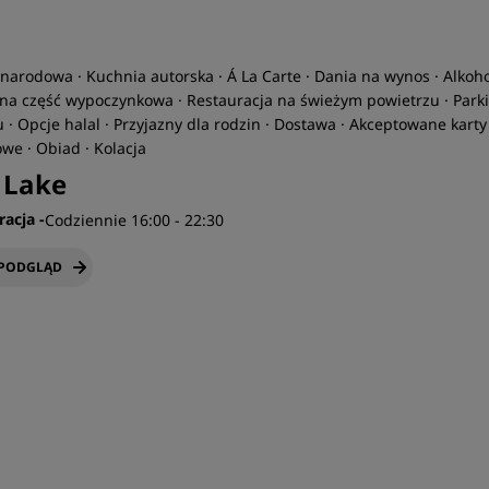
arodowa · Kuchnia autorska · Á La Carte · Dania na wynos · Alkoho
na część wypoczynkowa · Restauracja na świeżym powietrzu · Park
 · Opcje halal · Przyjazny dla rodzin · Dostawa · Akceptowane karty
we · Obiad · Kolacja
e Lake
racja
-
Codziennie 16:00 - 22:30
 PODGLĄD