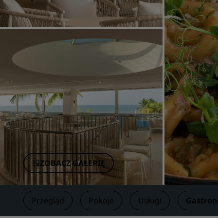
Marki stowarzyszone w Chinach
ZOBACZ GALERIĘ
Przegląd
Pokoje
Usługi
Gastro