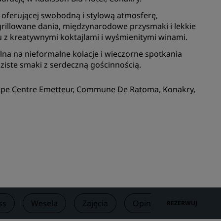
Lokale na wesele
, oferującej swobodną i stylową atmosferę,
rillowane dania, międzynarodowe przysmaki i lekkie
Zrównoważone pobyty
u z kreatywnymi koktajlami i wyśmienitymi winami.
darzeń
Pobyty drużyn sportowych
alna na nieformalne kolacje i wieczorne spotkania
Podróżnik biznesowy
aziste smaki z serdeczną gościnnością.
Hotele w centrum miasta
Zapraszamy na nasz blog
 Kipe Centre Emetteur, Commune De Ratoma, Konakry,
Radisson Rewards
Odkryj program Radisson
Rewards
Korzyści
Jak wykorzystać punkty
Jak zdobywać punkty
ss
Wesela
Zajęcia
Opinie
Oferty
REZERWUJ
Bookers and Planners