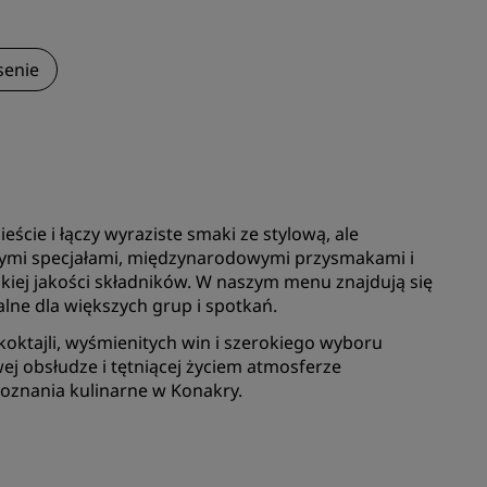
DOŁĄCZ
senie
ieście i łączy wyraziste smaki ze stylową, ale
nymi specjałami, międzynarodowymi przysmakami i
ej jakości składników. W naszym menu znajdują się
ealne dla większych grup i spotkań.
oktajli, wyśmienitych win i szerokiego wyboru
wej obsłudze i tętniącej życiem atmosferze
oznania kulinarne w Konakry.