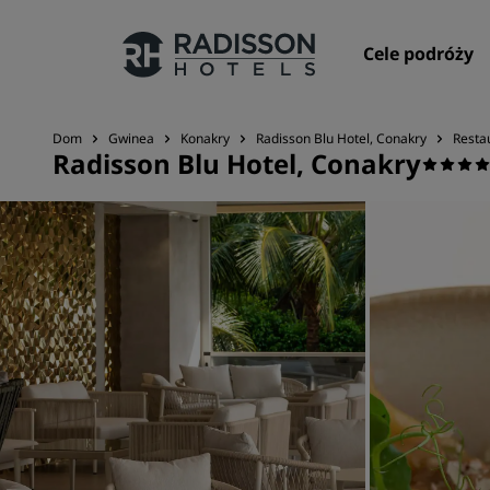
Cele podróży
Dom
Gwinea
Konakry
Radisson Blu Hotel, Conakry
Restau
Radisson Blu Hotel, Conakry
Nasze marki
Marki Radisson Hotels