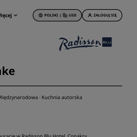
ięcej
POLSKI
|
USD
ZALOGUJ SIĘ
Oferty
Radisson Rewards
Moje rezerwacje
Oferty hotelowe
Odkryj nasze oferty
ake
Dobre pierwsze wrażenie
Deals of the Day
Zarezerwuj z wyprzedzeniem
iędzynarodowa · Kuchnia autorska
Zobacz nasze pakiety
Pomysły na podróż
isson
Hotele przyjazne dla rodzin
urację w Radisson Blu Hotel, Conakry.
Rad Pets