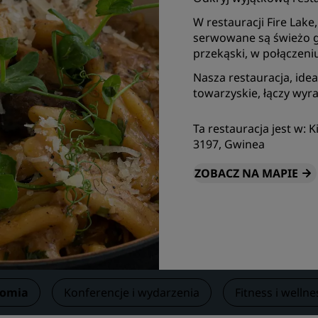
Zarezerwuj miejsce
W restauracji Fire Lake
Poprosić o wycenę
serwowane są świeżo g
przekąski, w połączeni
Miejsca na organizację wy
Nasza restauracja, ide
Rozwiązania branżowe
towarzyskie, łączy wyr
Szukaj lotów
Ta restauracja jest w:
3197, Gwinea
Szukaj lotów
ZOBACZ NA MAPIE
Gastronomia
Wyszukiwanie restauracji
Usługi cyfrowe
Aplikacja Radisson Hotels
nomia
Konferencje i wydarzenia
Fitness i wellne