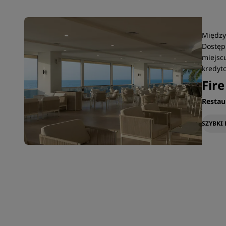
Międzyn
Dostęp
miejscu
kredyto
Fir
Restau
SZYBKI