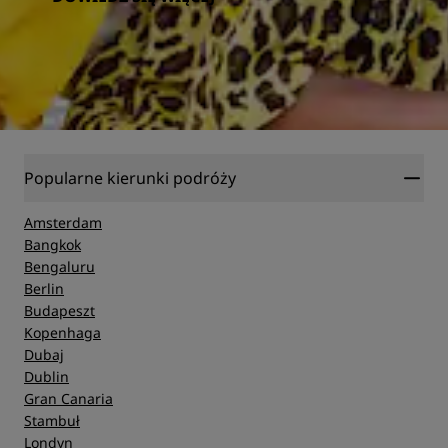
Popularne kierunki podróży
Amsterdam
Bangkok
Bengaluru
Berlin
Budapeszt
Kopenhaga
Dubaj
Dublin
Gran Canaria
Stambuł
Londyn