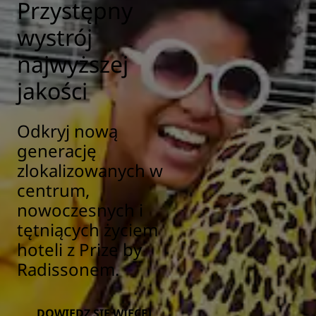
Przystępny
wystrój
najwyższej
jakości
Odkryj nową
generację
zlokalizowanych w
centrum,
nowoczesnych i
tętniących życiem
hoteli z Prize by
Radissonem.
DOWIEDZ SIĘ WIĘCEJ