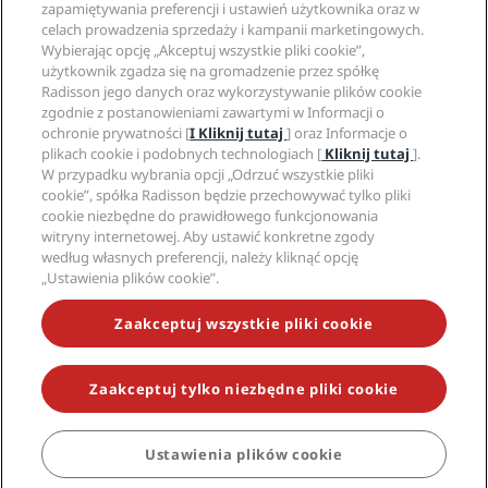
Hotele z certyfikatem Sports Approved
zapamiętywania preferencji i ustawień użytkownika oraz w
Kariery w RHG
Centrum prywatności
Pomoc
Hotele przyjazne dla rodzin
celach prowadzenia sprzedaży i kampanii marketingowych.
Kariery w PPHE
Informacje prawne
Zdrowie i bezpieczeństwo
Wybierając opcję „Akceptuj wszystkie pliki cookie”,
Kariera EHL
Regulamin Radisson Rewards
Ostrzeżenia dla klientów
użytkownik zgadza się na gromadzenie przez spółkę
The Club by RHG
Media społecznościowe
Umowa dotycząca korzystania z witryny
Radisson jego danych oraz wykorzystywanie plików cookie
Kontakt
Współpraca
zgodnie z postanowieniami zawartymi w Informacji o
Dostępność cyfrowa
Najczęściej zadawane pytania
Marki Radisson Hotels
Odpowiedzialny biznes
ochronie prywatności [
I Kliknij tutaj
] oraz Informacje o
Oświadczenie dotyczące współczesnego niewolnictwa
Mapa witryny
plikach cookie i podobnych technologiach [
Kliknij tutaj
].
Zaopatrzenie
W przypadku wybrania opcji „Odrzuć wszystkie pliki
cookie”, spółka Radisson będzie przechowywać tylko pliki
cookie niezbędne do prawidłowego funkcjonowania
witryny internetowej. Aby ustawić konkretne zgody
według własnych preferencji, należy kliknąć opcję
„Ustawienia plików cookie”.
NIE PRZEGAP NAJCIEKAWSZYCH OFERT
Zaakceptuj wszystkie pliki cookie
Zaakceptuj tylko niezbędne pliki cookie
© 2026 Radisson Hotel Group.
Wszelkie prawa zastrzeżone. RHG
Radisson Hotel Group, Radisson, Radisson RED, Radisson Blu, Radisson
Collection, Radisson Individuals, Park Plaza, Park Inn, Country Inn &
Suites, Prize by Radisson, Radisson Rewards oraz Radisson Meetings są
Ustawienia plików cookie
REZERWUJ
znakami towarowymi Radisson Hotel Group.