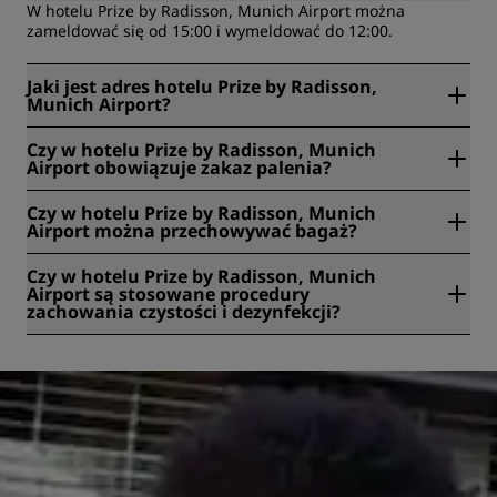
W hotelu Prize by Radisson, Munich Airport można
zameldować się od 15:00 i wymeldować do 12:00.
Jaki jest adres hotelu Prize by Radisson,
Munich Airport?
Prize by Radisson, Munich Airport znajduje się w
Czy w hotelu Prize by Radisson, Munich
Lilienthalstrasse 13, Hallbergmoos, Niemcy.
Airport obowiązuje zakaz palenia?
Tak, w hotelu Prize by Radisson, Munich Airport obowiązuje
Czy w hotelu Prize by Radisson, Munich
zakaz palenia.
Airport można przechowywać bagaż?
Tak, hotel Prize by Radisson, Munich Airport ma
Czy w hotelu Prize by Radisson, Munich
przechowalnię bagażu.
Airport są stosowane procedury
zachowania czystości i dezynfekcji?
Tak. We wszystkich Radisson Hotels zostały wprowadzone
specjalne procedury czystości i dezynfekcji w celu
zapewnienia zdrowia, bezpieczeństwa i ochrony gości.
Więcej informacji jest dostępne tutaj:
https://www.radissonhotels.com/en-us/social-
responsibility/health-safety