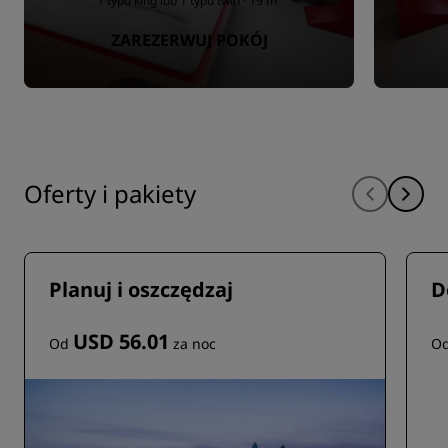
1 typu king lub 1 typu twin · 19 m²
ZAREZERWUJ POKÓJ
Oferty i pakiety
Planuj i oszczędzaj
D
USD 56.01
Od
za noc
O