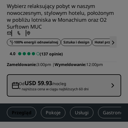
Wybierz relaksujący pobyt w naszym
nowoczesnym, stylowym hotelu, położonym
w pobliżu lotniska w Monachium oraz O2
Surftown MUC
100% energii odnawialnej
Sztuka i design
Hotel przy lotnisku
4.0
(137 opinie)
Zameldowanie
3:00pm
Wymeldowanie
12:00pm
USD 59.93
Od
/nocleg
* najniższa cena w ciągu najbliższych 60 dni
Przegląd
Pokoje
Usługi
Gastronom