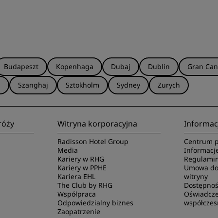
Budapeszt
Kopenhaga
Dubaj
Dublin
Gran Can
a
Szanghaj
Sztokholm
Sydney
Zurych
róży
Witryna korporacyjna
Informac
Radisson Hotel Group
Centrum p
Media
Informacj
Kariery w RHG
Regulamin
Kariery w PPHE
Umowa dot
Kariera EHL
witryny
The Club by RHG
Dostępnoś
Współpraca
Oświadcze
Odpowiedzialny biznes
współczes
Zaopatrzenie