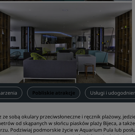
Zarezerwuj miejsce
Poprosić o wycenę
Miejsca na organizację wy
Rozwiązania branżowe
Szukaj lotów
Szukaj lotów
Gastronomia
Wyszukiwanie restauracji
darzenia
Pobliskie atrakcje
Usługi i udogodnie
Usługi cyfrowe
z ze sobą okulary przeciwsłoneczne i ręcznik plażowy, jedzi
Aplikacja Radisson Hotels
metrów od skąpanych w słońcu piasków plaży Bijeca, a także
rzu. Podziwiaj podmorskie życie w Aquarium Pula lub posłu