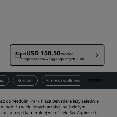
Lokale na wesele
Zrównoważone pobyty
darzeń
Pobyty drużyn sportowych
Podróżnik biznesowy
Hotele w centrum miasta
Zapraszamy na nasz blog
USD 158.50
Od
/nocleg
* najniższa cena w ciągu najbliższych 60 dni
Radisson Rewards
Odkryj program Radisson
Rewards
nia
Kontakt
Fitness i wellness
Opinie
REZERWUJ
Korzyści
Jak wykorzystać punkty
esz do Medulin! Park Plaza Belvedere leży zaledwie
Jak zdobywać punkty
 w pobliżu wielu innych atrakcji na świeżym
Bookers and Planners
chaj muzyki kameralnej w kościele Św. Agnieszki.