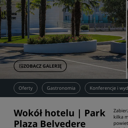
Marki stowarzyszone w Chinach
ZOBACZ GALERIĘ
je
Oferty
Gastronomia
Konferencje i wy
Wokół hotelu | Park
Zabier
kilka 
Plaza Belvedere
powiet