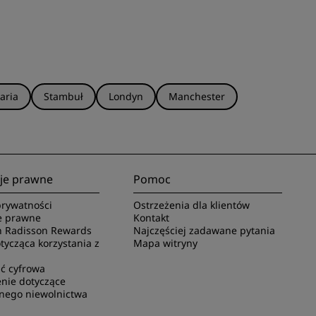
aria
Stambuł
Londyn
Manchester
je prawne
Pomoc
rywatności
Ostrzeżenia dla klientów
e prawne
Kontakt
 Radisson Rewards
Najczęściej zadawane pytania
ycząca korzystania z
Mapa witryny
ć cyfrowa
nie dotyczące
nego niewolnictwa