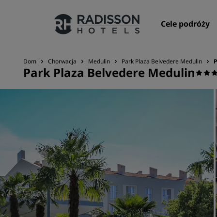
Cele podróży
Dom
Chorwacja
Medulin
Park Plaza Belvedere Medulin
P
Park Plaza Belvedere Medulin
Nasze marki
Marki Radisson Hotels