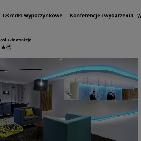
Ośrodki wypoczynkowe
Konferencje i wydarzenia
W
obliskie atrakcje
Znajdź hotel
Cele podróży
Ośrodki wypoczynkowe
Apartamenty z obsługą
Hotele lotniskowe
Nowe i powstające hotele
Konferencje i wydarzenia
Przedstawiamy ofertę Rad
Meetings