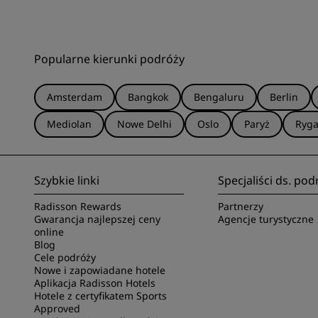
Popularne kierunki podróży
Amsterdam
Bangkok
Bengaluru
Berlin
Mediolan
Nowe Delhi
Oslo
Paryż
Ryg
Szybkie linki
Specjaliści ds. pod
Radisson Rewards
Partnerzy
Gwarancja najlepszej ceny
Agencje turystyczne
online
Blog
Cele podróży
Nowe i zapowiadane hotele
Aplikacja Radisson Hotels
Hotele z certyfikatem Sports
Approved