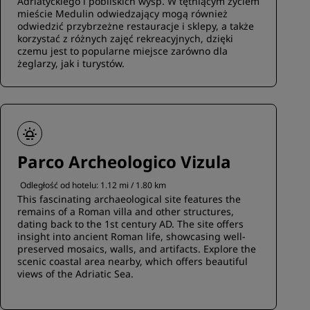
Adriatyckiego i pobliskich wysp. W tętniącym życiem
mieście Medulin odwiedzający mogą również
odwiedzić przybrzeżne restauracje i sklepy, a także
korzystać z różnych zajęć rekreacyjnych, dzięki
czemu jest to popularne miejsce zarówno dla
żeglarzy, jak i turystów.
Parco Archeologico Vizula
Odległość od hotelu: 1.12 mi / 1.80 km
This fascinating archaeological site features the
remains of a Roman villa and other structures,
dating back to the 1st century AD. The site offers
insight into ancient Roman life, showcasing well-
preserved mosaics, walls, and artifacts. Explore the
scenic coastal area nearby, which offers beautiful
views of the Adriatic Sea.