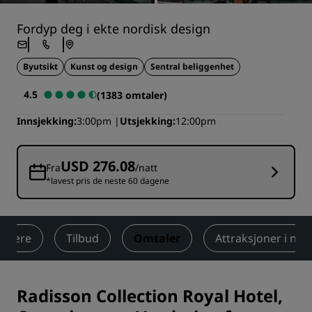
Fordyp deg i ekte nordisk design
Byutsikt
Kunst og design
Sentral beliggenhet
4.5
(1383 omtaler)
Innsjekking
3:00pm
Utsjekking
12:00pm
USD 276.08
Fra
/natt
*lavest pris de neste 60 dagene
elvære
Tilbud
Omtaler
Attraksjoner i næ
Radisson Collection Royal Hotel,