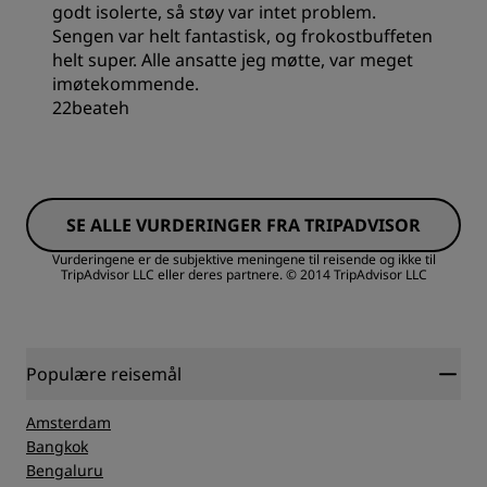
godt isolerte, så støy var intet problem.
Sengen var helt fantastisk, og frokostbuffeten
helt super. Alle ansatte jeg møtte, var meget
imøtekommende.
22beateh
Rom
SE ALLE VURDERINGER FRA TRIPADVISOR
Verdi
Vurderingene er de subjektive meningene til reisende og ikke til
TripAdvisor LLC eller deres partnere.
© 2014 TripAdvisor LLC
Sovekvalitet
Sted
Populære reisemål
Amsterdam
Renslighet
Bangkok
Bengaluru