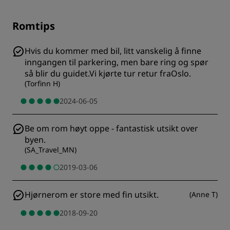
Romtips
Hvis du kommer med bil, litt vanskelig å finne
inngangen til parkering, men bare ring og spør
så blir du guidet.Vi kjørte tur retur fraOslo.
(
Torfinn H
)
2024-06-05
Be om rom høyt oppe - fantastisk utsikt over
byen.
(
SA_Travel_MN
)
2019-03-06
Hjørnerom er store med fin utsikt.
(
Anne T
)
2018-09-20