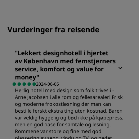
Vurderinger fra reisende
"
Lekkert designhotell i hjertet
av København med femstjerners
service, komfort og value for
money
"
2024-06-05
Herlig hotell med design som folk trives i -
Arne Jacobsen i alle rom og fellesarealer! Frisk
og moderne frokostløsning der man kan
bestille ferskt ekstra ting uten kostnad. Baren
var veldig hyggelig og bød ikke på kjøpepress,
men en god oase for samtale og lesning.
Rommene var store og fine med god
plassering av seng, vindu og TV, og badet