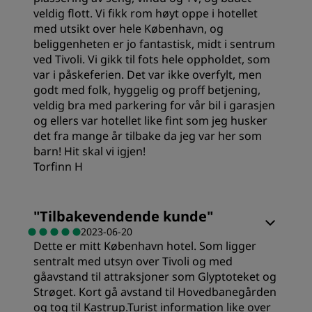
veldig flott. Vi fikk rom høyt oppe i hotellet
med utsikt over hele København, og
beliggenheten er jo fantastisk, midt i sentrum
ved Tivoli. Vi gikk til fots hele oppholdet, som
var i påskeferien. Det var ikke overfylt, men
godt med folk, hyggelig og proff betjening,
veldig bra med parkering for vår bil i garasjen
og ellers var hotellet like fint som jeg husker
det fra mange år tilbake da jeg var her som
barn! Hit skal vi igjen!
Torfinn H
Rom
"
Tilbakevendende kunde
"
2023-06-20
Dette er mitt København hotel. Som ligger
Verdi
sentralt med utsyn over Tivoli og med
gåavstand til attraksjoner som Glyptoteket og
Sovekvalitet
Strøget. Kort gå avstand til Hovedbanegården
og tog til Kastrup.Turist information like over