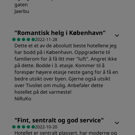
gaten
Sted
Jaerbu
Rom
Renslighet
"
Romantisk helg i København
"
2022-11-28
Dette et et av de absolutt beste hotellene jeg
Verdi
Service
har bodd på i København. Oppgraderte til
familierom for å få litt mer "luft". Angret ikke
Sovekvalitet
på dette. Bodde i 3. etasje. Kommer til å
forespør høyere etasje neste gang for å få en
bedre utsikt over byen. Gjerne også utsikt
Sted
over Tivoliet om mulig. Anbefaler dette
hotellet på det varmeste!
NiRuKo
Renslighet
Rom
"
Fint, sentralt og god service
"
Service
2022-10-20
Hotellet er sentralt plassert, har moderne og
Verdi