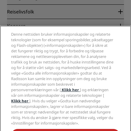
Radisson Rewards
Reiselivsfolk
Garantert laveste rompris på nett
Blog
Partnere
Konsern
Reisemål
Reisebyråer
Denne nettsiden bruker informasjonskapsler og relaterte
Nye hoteller og hoteller under utvikling
Radisson Hotel Group
teknologier (som for eksempel sporingsbilder, pikseltagger
Juridisk
Radisson Hotels APP
og Flash-objekter) («informasjonskapsler») for å sikre at
Presse
Sportsgodkjente hoteller
det fungerer riktig og trygt, for å forbedre og tilpasse
Jobb i RHG
Personvernsenter
Hjelp
Familievennlige hoteller
reklamene og nettleseropplevelsen din, for å analysere
Jobb i PPHE
Juridisk informasjon
Helse og sikkerhet
trafikk og bruk av nettsiden, for å huske innstillingene dine
Karriere EHL
Vilkår og betingelser for Radisson Rewards
og for å støtte vårt salgs- og markedsføringsarbeid. Ved å
Forbrukervarsler
The Club by RHG
Sosiale medier
Avtale om nettstedsbruk
velge «Godta alle informasjonskapsler» godtar du at
Kontakt
Utviklingsmuligheter
Radisson kan samle inn opplysninger om deg og bruke
Digital tilgjengelighet
VANLIGE SPØRSMÅL
Radisson Hotels-merker
Ansvarlig virksomhet
informasjonskapsler som beskrevet i
Erklæring om moderne slaveri
Sidekart
personvernerklæringen vår [
Klikk her
] og erklæringen
Innkjøp
Redegjørelse om våre aktsomhetsvuderinger
vår om informasjonskapsler og relaterte teknologier [
Klikk her
]. Hvis du velger «Godta kun nødvendige
informasjonskapsler», lagrer vi bare informasjonskapsler
som er strengt nødvendige for at nettstedet skal fungere
riktig. Hvis du ønsker å gjøre mer spesifikke valg, velger du
«Innstillinger for informasjonskapsler».