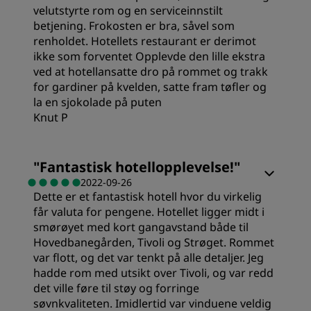
velutstyrte rom og en serviceinnstilt
betjening. Frokosten er bra, såvel som
Sovekvalitet
renholdet. Hotellets restaurant er derimot
ikke som forventet Opplevde den lille ekstra
ved at hotellansatte dro på rommet og trakk
Sted
for gardiner på kvelden, satte fram tøfler og
la en sjokolade på puten
Knut P
Renslighet
"
Fantastisk hotellopplevelse!
"
Service
2022-09-26
Dette er et fantastisk hotell hvor du virkelig
får valuta for pengene. Hotellet ligger midt i
smørøyet med kort gangavstand både til
Hovedbanegården, Tivoli og Strøget. Rommet
var flott, og det var tenkt på alle detaljer. Jeg
hadde rom med utsikt over Tivoli, og var redd
det ville føre til støy og forringe
søvnkvaliteten. Imidlertid var vinduene veldig