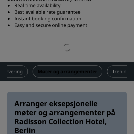
Real-time availability
Best available rate guarantee
Instant booking confirmation
Easy and secure online payment
servering
Møter og arrangementer
Trening o
Arranger eksepsjonelle
møter og arrangementer på
Radisson Collection Hotel,
Berlin