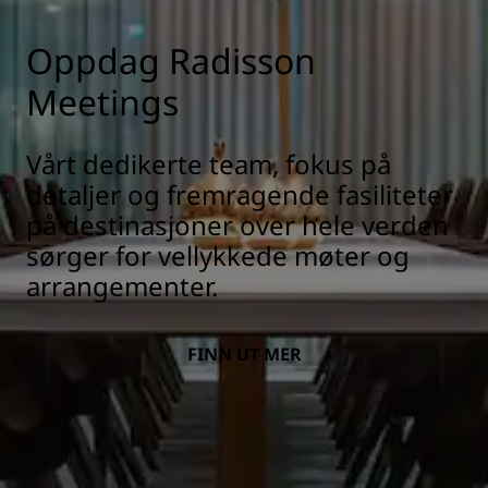
Oppdag Radisson
Meetings
Vårt dedikerte team, fokus på
detaljer og fremragende fasiliteter
på destinasjoner over hele verden
sørger for vellykkede møter og
arrangementer.
FINN UT MER