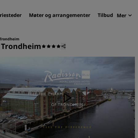
riesteder
Møter og arrangementer
Tilbud
Mer
Radi
Mine 
 Trondheim
, Trondheim
Finn ditt hotell
Reisemål
Feriesteder
Betjente leiligheter
Flyplasshoteller
Nye og kommende hotelle
Møter og arrangementer
Opplev Radisson Meetings
Bestill et møterom