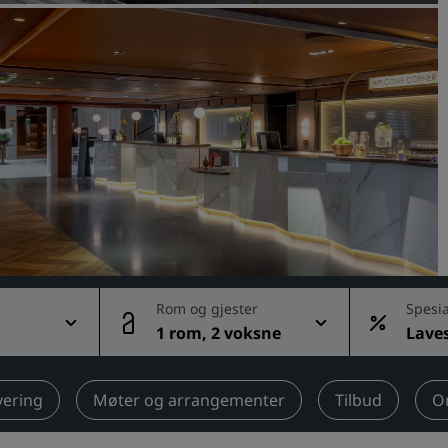
Be om et tilbud
Arrangementsreisemål
Bransjeløsninger
Søk etter flyvninger
Søk etter flyvninger
Matservering
Søk etter en restaurant
Rom og gjester
Spesia
1 rom, 2 voksne
Laves
Digitale tjenester
ig pri
Radisson Hotels-app
vering
Møter og arrangementer
Tilbud
O