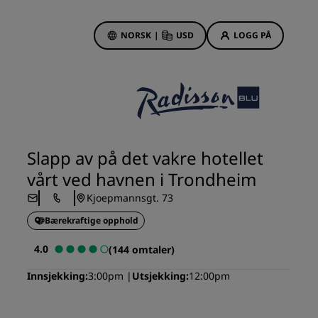
NORSK
|
USD
LOGG PÅ
sson Rewards
bestillinger
Hotelltilbud
Oppdag våre tilbud
Slapp av på det vakre hotellet
Første gang er det ekstra
vårt ved havnen i Trondheim
hyggelig
Kjoepmannsgt. 73
Deals of the Day
Bærekraftige opphold
Bestill på forhånd
r
Se pakkene våre
4.0
(144 omtaler)
Innsjekking
3:00pm
Utsjekking
12:00pm
Reiseideer
Familievennlige hoteller