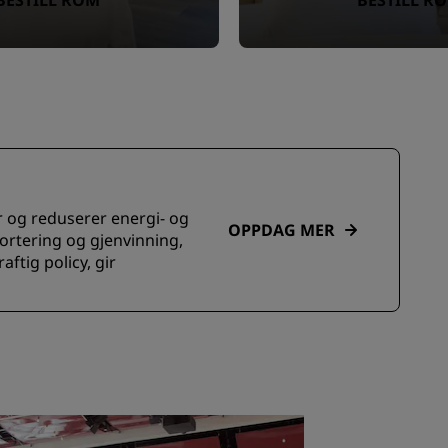
BESTILL ROM
BESTILL R
er og reduserer energi- og
OPPDAG MER
ortering og gjenvinning,
ftig policy, gir