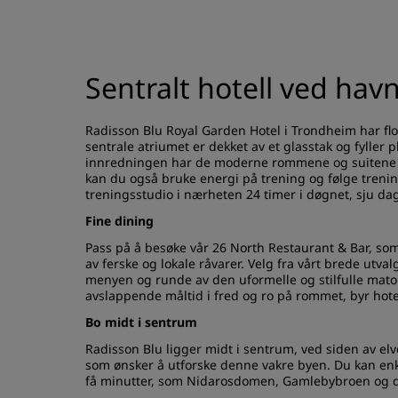
Sentralt hotell ved hav
Radisson Blu Royal Garden Hotel i Trondheim har flo
sentrale atriumet er dekket av et glasstak og fyller p
innredningen har de moderne rommene og suitene fas
kan du også bruke energi på trening og følge trenings
treningsstudio i nærheten 24 timer i døgnet, sju da
Fine dining
Pass på å besøke vår 26 North Restaurant & Bar, so
av ferske og lokale råvarer. Velg fra vårt brede utva
menyen og runde av den uformelle og stilfulle mato
avslappende måltid i fred og ro på rommet, byr hote
Bo midt i sentrum
Radisson Blu ligger midt i sentrum, ved siden av elv
som ønsker å utforske denne vakre byen. Du kan enke
få minutter, som Nidarosdomen, Gamlebybroen og d