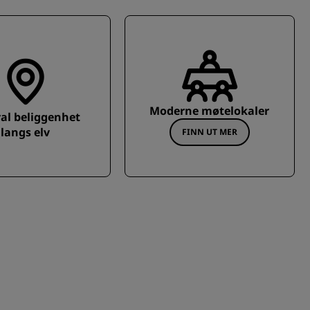
Moderne møtelokaler
al beliggenhet
langs elv
FINN UT MER