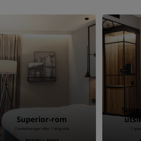
Supe
Superior-rom
utsi
2 enkeltsenger eller 1 king-size
1 quee