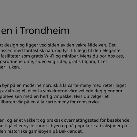
nen i Trondheim
tt design og ligger ved siden av den vakre Nidelven. Det
lassen med fantastisk naturlig lys. I tillegg til den elegante
iliteter som gratis Wi-Fi og minibar. Mens du bor hos oss,
rutinene dine, siden vi gir deg gratis tilgang til et
ger i uken.
m byr på en moderne nordisk à la carte-meny med retter laget
lg av vin og øl, eller la vinkelnerne våre veilede deg gjennom
pplevelsen med en herlig vinpakke. Hvis du velger et
llbaren vår på en à la carte-meny for romservice.
en, og er et vakkert og praktisk overnattingssted for besøkende
lt gå eller sykle rundt i byen og nå populære attraksjoner på
en historiske gamlebyen på Bakklandet.