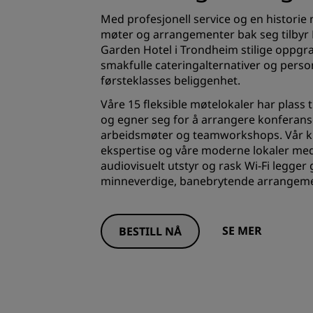
Med profesjonell service og en histori
møter og arrangementer bak seg tilbyr 
Garden Hotel i Trondheim stilige oppgra
smakfulle cateringalternativer og perso
førsteklasses beliggenhet.
Våre 15 fleksible møtelokaler har plass t
og egner seg for å arrangere konferanser
arbeidsmøter og teamworkshops. Vår 
ekspertise og våre moderne lokaler med
audiovisuelt utstyr og rask Wi-Fi legger
minneverdige, banebrytende arrangeme
SE MER
BESTILL NÅ