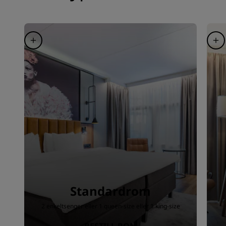
Standardrom
2 enkeltsenger eller 1 queen-size eller 1 king-size