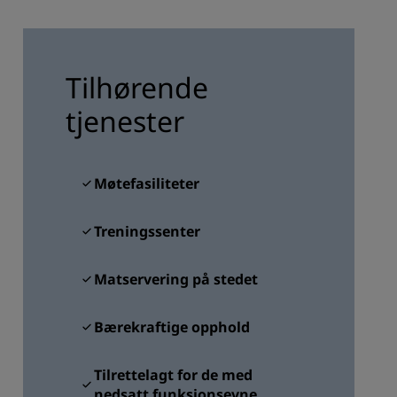
REGISTRER DEG
Tilhørende
tjenester
Møtefasiliteter
Treningssenter
Matservering på stedet
Bærekraftige opphold
Tilrettelagt for de med
nedsatt funksjonsevne