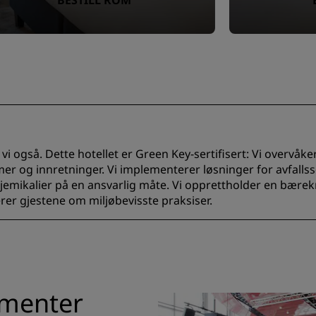
BESTILL ROM
vi også. Dette hotellet er Green Key-sertifisert: Vi overvåk
r og innretninger. Vi implementerer løsninger for avfallss
emikalier på en ansvarlig måte. Vi opprettholder en bærekra
 gjestene om miljøbevisste praksiser.
ementer