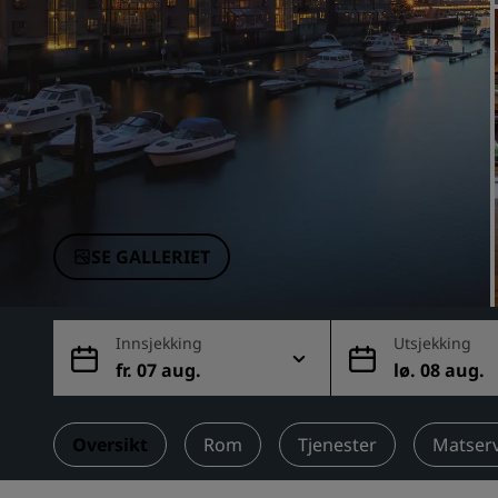
Tilknyttede merker i Kina
SE GALLERIET
Innsjekking
Utsjekking
fr. 07 aug.
lø. 08 aug.
Oversikt
Rom
Tjenester
Matser