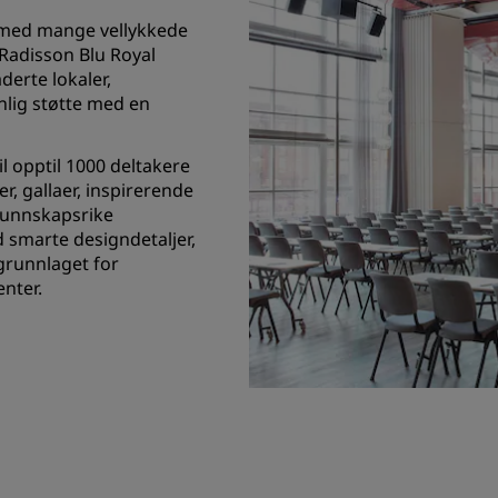
e med mange vellykkede
Radisson Blu Royal
derte lokaler,
nlig støtte med en
il opptil 1000 deltakere
, gallaer, inspirerende
kunnskapsrike
 smarte designdetaljer,
 grunnlaget for
nter.