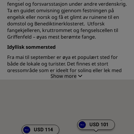
fengsel og forsvarsstasjon under andre verdenskrig.
Ta en guidet omvisning gjennom festningen på
engelsk eller norsk og få et glimt av ruinene til en
domstol og Benediktinerklosteret. Utforsk
fangekjelleren, kruttrommet og fengselscellen til
Griffenfeld – øyas mest berømte fange.
Idyllisk sommersted
Fra mai til september er øya et populært sted for
både de lokale og turister. Det finnes et stort
gressområde som er ideelt for soling eller lek med
Show more
familie eller venner. Sandstranden er det perfekte
stedet for en dukkert i fjorden. Ta med egen grill
eller piknikkurv og tilbring dagen omgitt av
fantastisk utsikt. Det finnes også en kafè som er
åpen daglig i sommermånedene. Kafeen tilbyr et
utvalg av snacks, drikke, smørbrød, lunsj og –
selvfølgelig – is.
USD 101
USD 114