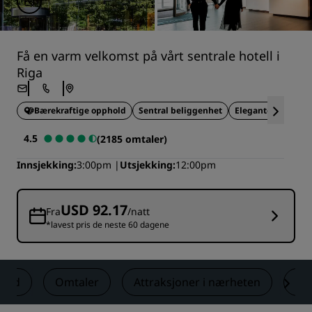
Få en varm velkomst på vårt sentrale hotell i
Riga
Bærekraftige opphold
Sentral beliggenhet
Elegante omgivels
4.5
(2185 omtaler)
Innsjekking
3:00pm
Utsjekking
12:00pm
USD 92.17
Fra
/natt
*lavest pris de neste 60 dagene
lbud
Omtaler
Attraksjoner i nærheten
Ko