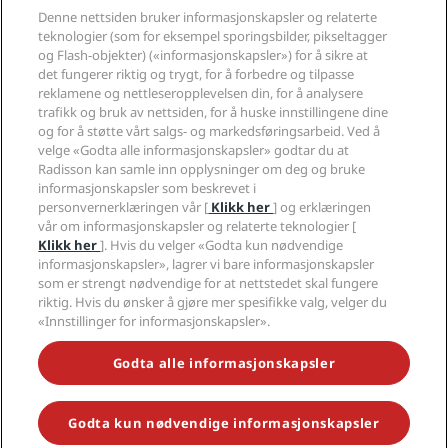
Reisemål
Reisebyråer
Denne nettsiden bruker informasjonskapsler og relaterte
Nye hoteller og hoteller under utvikling
Radisson Hotel Group
Juridisk
teknologier (som for eksempel sporingsbilder, pikseltagger
Radisson Hotels APP
Presse
og Flash-objekter) («informasjonskapsler») for å sikre at
Sportsgodkjente hoteller
det fungerer riktig og trygt, for å forbedre og tilpasse
Jobb i RHG
Personvernsenter
Hjelp
Familievennlige hoteller
reklamene og nettleseropplevelsen din, for å analysere
Jobb i PPHE
Juridisk informasjon
Helse og sikkerhet
trafikk og bruk av nettsiden, for å huske innstillingene dine
Karriere EHL
Vilkår og betingelser for Radisson Rewards
Forbrukervarsler
og for å støtte vårt salgs- og markedsføringsarbeid. Ved å
The Club by RHG
Sosiale medier
Avtale om nettstedsbruk
velge «Godta alle informasjonskapsler» godtar du at
Kontakt
Utviklingsmuligheter
Radisson kan samle inn opplysninger om deg og bruke
Digital tilgjengelighet
VANLIGE SPØRSMÅL
Radisson Hotels-merker
Ansvarlig virksomhet
informasjonskapsler som beskrevet i
Erklæring om moderne slaveri
Sidekart
personvernerklæringen vår [
Klikk her
] og erklæringen
Innkjøp
Redegjørelse om våre aktsomhetsvuderinger
vår om informasjonskapsler og relaterte teknologier [
Klikk her
]. Hvis du velger «Godta kun nødvendige
informasjonskapsler», lagrer vi bare informasjonskapsler
som er strengt nødvendige for at nettstedet skal fungere
riktig. Hvis du ønsker å gjøre mer spesifikke valg, velger du
«Innstillinger for informasjonskapsler».
GÅ ALDRI GLIPP AV DE MEST POPULÆRE TILBUDENE VÅRE
Godta alle informasjonskapsler
Godta kun nødvendige informasjonskapsler
© 2026 Radisson Hotel Group.
Med enerett. RHG Radisson Hotel
Group, Radisson, Radisson RED, Radisson Blu, Radisson Collection,