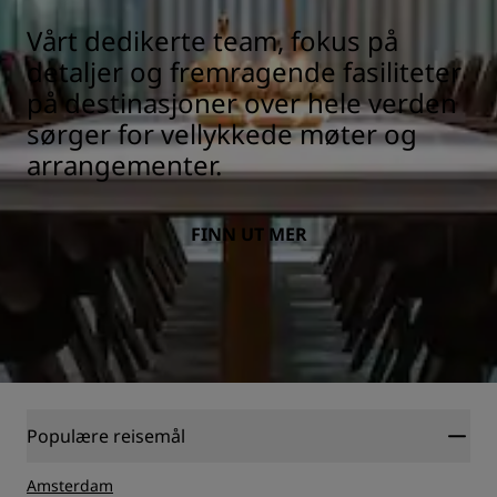
Vårt dedikerte team, fokus på
detaljer og fremragende fasiliteter
på destinasjoner over hele verden
sørger for vellykkede møter og
arrangementer.
FINN UT MER
Populære reisemål
Amsterdam