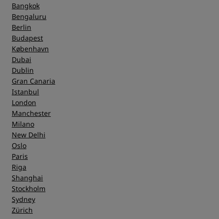
Bangkok
Bengaluru
Berlin
Budapest
København
Dubai
Dublin
Gran Canaria
Istanbul
London
Manchester
Milano
New Delhi
Oslo
Paris
Riga
Shanghai
Stockholm
Sydney
Zürich