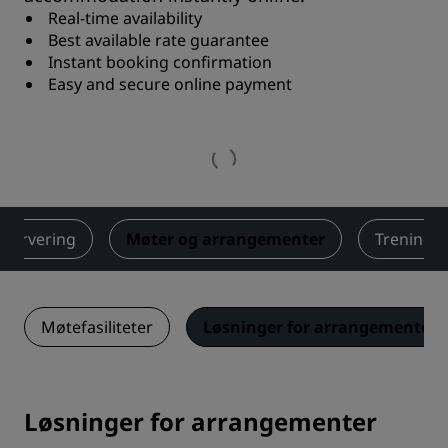
Real-time availability
Best available rate guarantee
Instant booking confirmation
Easy and secure online payment
servering
Møter og arrangementer
Trening
Møtefasiliteter
Løsninger for arrangementer
Løsninger for arrangementer