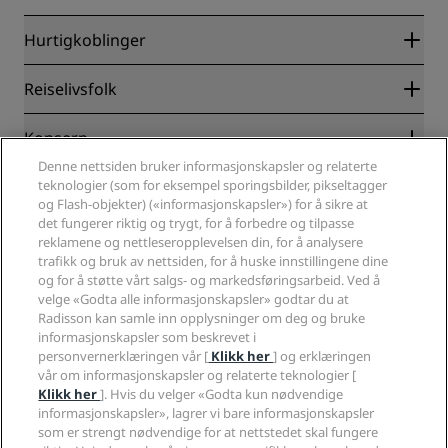
Hurtigkoblinger
Radisson Rewards
Reiselivsfolk
Garantert laveste rompris på nett
Blog
Partnere
Konsern
Reisemål
Reisebyråer
Denne nettsiden bruker informasjonskapsler og relaterte
Nye hoteller og hoteller under utvikling
Radisson Hotel Group
Juridisk
teknologier (som for eksempel sporingsbilder, pikseltagger
Radisson Hotels APP
Presse
og Flash-objekter) («informasjonskapsler») for å sikre at
Sportsgodkjente hoteller
det fungerer riktig og trygt, for å forbedre og tilpasse
Jobb i RHG
Personvernsenter
Hjelp
Familievennlige hoteller
reklamene og nettleseropplevelsen din, for å analysere
Jobb i PPHE
Juridisk informasjon
Helse og sikkerhet
trafikk og bruk av nettsiden, for å huske innstillingene dine
Karriere EHL
Vilkår og betingelser for Radisson Rewards
Forbrukervarsler
og for å støtte vårt salgs- og markedsføringsarbeid. Ved å
The Club by RHG
Sosiale medier
Avtale om nettstedsbruk
velge «Godta alle informasjonskapsler» godtar du at
Kontakt
Utviklingsmuligheter
Radisson kan samle inn opplysninger om deg og bruke
Digital tilgjengelighet
VANLIGE SPØRSMÅL
Radisson Hotels-merker
Ansvarlig virksomhet
informasjonskapsler som beskrevet i
Erklæring om moderne slaveri
Sidekart
personvernerklæringen vår [
Klikk her
] og erklæringen
Innkjøp
Redegjørelse om våre aktsomhetsvuderinger
vår om informasjonskapsler og relaterte teknologier [
Klikk her
]. Hvis du velger «Godta kun nødvendige
informasjonskapsler», lagrer vi bare informasjonskapsler
som er strengt nødvendige for at nettstedet skal fungere