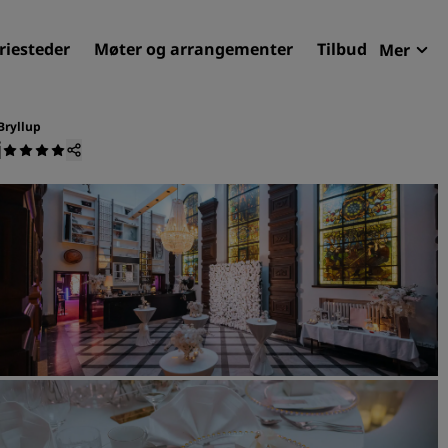
riesteder
Møter og arrangementer
Tilbud
Mer
Radi
Mine 
Bryllup
i
Finn ditt hotell
Reisemål
Feriesteder
Betjente leiligheter
Flyplasshoteller
Nye og kommende hotelle
Møter og arrangementer
Opplev Radisson Meetings
Bestill et møterom