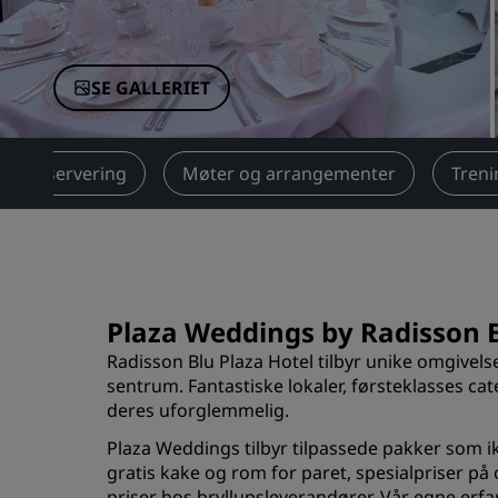
Tilknyttede merker i Kina
SE GALLERIET
Matservering
Møter og arrangementer
Treni
Plaza Weddings by Radisson Bl
Radisson Blu Plaza Hotel tilbyr unike omgivelser
sentrum. Fantastiske lokaler, førsteklasses ca
deres uforglemmelig.
Plaza Weddings tilbyr tilpassede pakker som i
gratis kake og rom for paret, spesialpriser på
priser hos bryllupsleverandører. Vår egne erfar