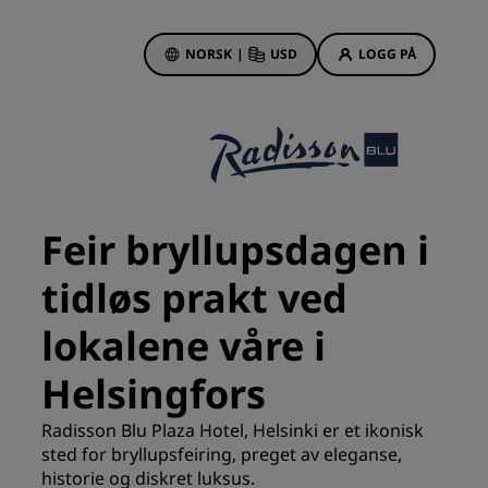
NORSK
|
USD
LOGG PÅ
sson Rewards
bestillinger
Hotelltilbud
Oppdag våre tilbud
Feir bryllupsdagen i
Første gang er det ekstra
hyggelig
tidløs prakt ved
Deals of the Day
lokalene våre i
Bestill på forhånd
r
Se pakkene våre
Helsingfors
Radisson Blu Plaza Hotel, Helsinki er et ikonisk
Reiseideer
sted for bryllupsfeiring, preget av eleganse,
historie og diskret luksus.
Familievennlige hoteller