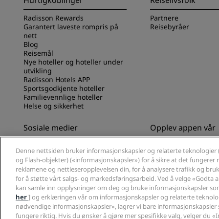
Hurtigkoblinger
Reiselivsfolk
Radisson Rewards
Partnere
Garantert laveste rompris på
Reisebyråer
nett
Blog
Reisemål
Nye hoteller og hoteller under
utvikling
Radisson Hotels APP
Sportsgodkjente hoteller
Familievennlige hoteller
Helse og sikkerhet
Sosiale medier
Opplev appen vår
Radisson Hotels-merker
Opplev Radisson Hot
Denne nettsiden bruker informasjonskapsler og relaterte teknologier 
og Flash-objekter) («informasjonskapsler») for å sikre at det fungerer ri
reklamene og nettleseropplevelsen din, for å analysere trafikk og bruk 
for å støtte vårt salgs- og markedsføringsarbeid. Ved å velge «Godta 
kan samle inn opplysninger om deg og bruke informasjonskapsler som
her
] og erklæringen vår om informasjonskapsler og relaterte teknolog
nødvendige informasjonskapsler», lagrer vi bare informasjonskapsler 
© 2026 Radisson Hotel Group.
Med enerett. RHG Radisson Hotel Group, 
fungere riktig. Hvis du ønsker å gjøre mer spesifikke valg, velger du «I
Rewards og Radisson Meetings er varemerker som tilhører Radisson Ho