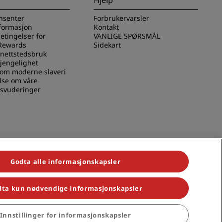
Hjelp
nsenter
Forbrukervarsler
nformasjon
Kontakt
betingelser for
VANLIGE SPØRSMÅL
Rewards
Sidekart
 nettstedsbruk
gjengelighet
 om moderne slaveri
lse om våre
svuderinger
Godta alle informasjonskapsler
ta kun nødvendige informasjonskapsler
 Park Plaza, Park Inn, Country Inn & Suites, Prize by Radisson, Radisson
Innstillinger for informasjonskapsler