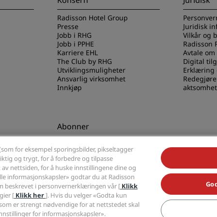
Konsern
Juridisk
Radisson Hotel Group
Personver
Presse
Juridisk i
Jobb i RHG
Vilkår og 
Jobb i PPHE
Radisson 
Karriere EHL
Avtale om
The Club by RHG
Digital til
Utviklingsmuligheter
Erklæring
Ansvarlig virksomhet
Redegjøre
Innkjøp
aktsomhet
Abonner
els-appen
Gå aldri glipp av de mest
(som for eksempel sporingsbilder, pikseltagger
populære tilbudene våre
ktig og trygt, for å forbedre og tilpasse
av nettsiden, for å huske innstillingene dine og
alle informasjonskapsler» godtar du at Radisson
God
 beskrevet i personvernerklæringen vår [
Klikk
ier [
Klikk her
]. Hvis du velger «Godta kun
som er strengt nødvendige for at nettstedet skal
Radisson, Radisson RED, Radisson Blu, Radisson Collection, Radisson Individuals,
nnstillinger for informasjonskapsler».
tel Group.