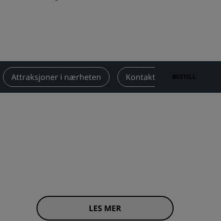
Rad Pets
Bryllupslokaler
Bærekraftige opphold
Opphold for idrettslag
Forretningsreisende
Attraksjoner i nærheten
Kontakt
BESTILL
Hoteller i sentrum
Se bloggen vår
Radisson Rewards
Oppdag Radisson Rewards
Gevinster
Slik bruker du poeng
Slik tjener du poeng
Bookers and Planners
LES MER