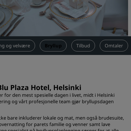
Be om et tilbud
Arrangementsreisemål
Bransjeløsninger
Søk etter flyvninger
ng og velvære
Bryllup
Tilbud
Omtaler
Søk etter flyvninger
Matservering
Søk etter en restaurant
u Plaza Hotel, Helsinki
 for den mest spesielle dagen i livet, midt i Helsinki
Digitale tjenester
tering og vårt profesjonelle team gjør bryllupsdagen
Radisson Hotels-app
kke bare inkluderer lokale og mat, men også brudesuite,
 overnatting for parets familie og venner samt lave
ne spesialist på bryllupsplanlegging sørger for at alle