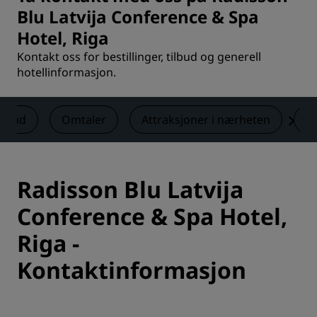
Blu Latvija Conference & Spa
Hotel, Riga
Kontakt oss for bestillinger, tilbud og generell
hotellinformasjon.
ilbud
Omtaler
Attraksjoner i nærheten
K
Radisson Blu Latvija
Conference & Spa Hotel,
Riga -
Kontaktinformasjon