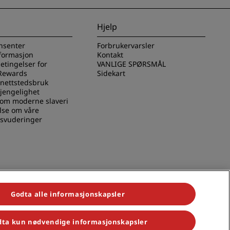
Hjelp
nsenter
Forbrukervarsler
nformasjon
Kontakt
betingelser for
VANLIGE SPØRSMÅL
Rewards
Sidekart
 nettstedsbruk
gjengelighet
 om moderne slaveri
lse om våre
svuderinger
Godta alle informasjonskapsler
ta kun nødvendige informasjonskapsler