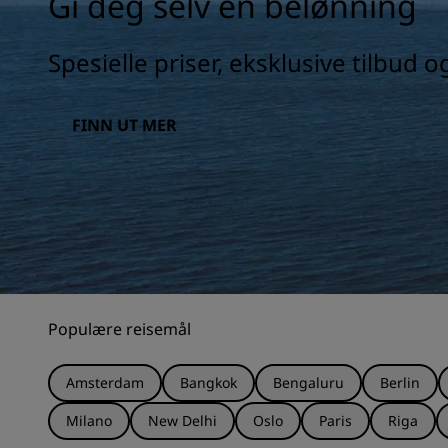
Gi deg selv en belønning
Spesielle priser, eksklusive tilbud 
FINN UT MER
Populære reisemål
Amsterdam
Bangkok
Bengaluru
Berlin
Milano
New Delhi
Oslo
Paris
Riga