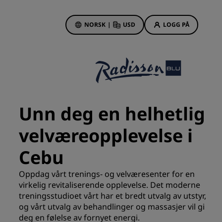
NORSK
|
USD
LOGG PÅ
sson Rewards
bestillinger
Hotelltilbud
Oppdag våre tilbud
Unn deg en helhetlig
Første gang er det ekstra
hyggelig
velværeopplevelse i
Deals of the Day
Cebu
Bestill på forhånd
r
Se pakkene våre
Oppdag vårt trenings- og velværesenter for en
virkelig revitaliserende opplevelse. Det moderne
treningsstudioet vårt har et bredt utvalg av utstyr,
Reiseideer
og vårt utvalg av behandlinger og massasjer vil gi
deg en følelse av fornyet energi.
Familievennlige hoteller