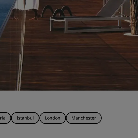
ria
Istanbul
London
Manchester