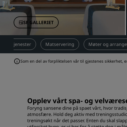
Tilknyttede merker i Kina
SE GALLERIET
Tjenester
Matservering
Møter og arrang
Som en del av forpliktelsen vår til gjestenes sikkerhet, 
Opplev vårt spa- og velværes
Foryng sansene dine på spaet vårt, hvor tradis
atmosfære. Hold deg aktiv med treningsstudioe
treningsøkt når det passer. Enten du skal slapp
utforsket byen, er vi her for å støtte deg i må