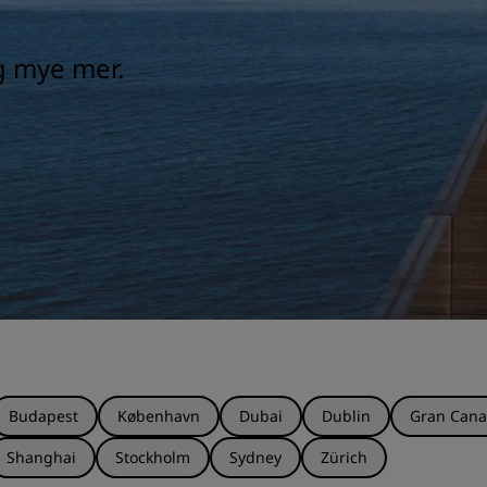
og mye mer.
Budapest
København
Dubai
Dublin
Gran Cana
Shanghai
Stockholm
Sydney
Zürich