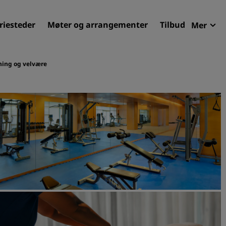
riesteder
Møter og arrangementer
Tilbud
Mer
Radi
Mine 
ning og velvære
Finn ditt hotell
Reisemål
Feriesteder
Betjente leiligheter
Flyplasshoteller
Nye og kommende hotelle
Møter og arrangementer
Opplev Radisson Meetings
Bestill et møterom