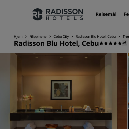
Reisemål
Fe
Hjem
Filippinene
Cebu City
Radisson Blu Hotel, Cebu
Tre
Radisson Blu Hotel, Cebu
Merkevarene våre
Radisson Hotels-merker