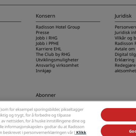
Konsern
Juridisk
Radisson Hotel Group
Personver
Presse
Juridisk i
Jobb i RHG
Vilkår og 
Jobb i PPHE
Radisson 
Karriere EHL
Avtale om
The Club by RHG
Digital til
Utviklingsmuligheter
Erklæring
Ansvarlig virksomhet
Redegjøre
Innkjøp
aktsomhet
Abonner
els-appen
Gå aldri glipp av de mest
(som for eksempel sporingsbilder, pikseltagger
populære tilbudene våre
ktig og trygt, for å forbedre og tilpasse
av nettsiden, for å huske innstillingene dine og
alle informasjonskapsler» godtar du at Radisson
God
 beskrevet i personvernerklæringen vår [
Klikk