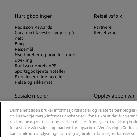
Hurtigkoblinger
Reiselivsfolk
Radisson Rewards
Partnere
Garantert laveste rompris på
Reisebyråer
nett
Blog
Reisemål
Nye hoteller og hoteller under
utvikling
Radisson Hotels APP
Sportsgodkjente hoteller
Familievennlige hoteller
Helse og sikkerhet
Sosiale medier
Opplev appen vår
Radisson Hotels-merker
Opplev Radisson Hot
Denne nettsiden bruker informasjonskapsler og relaterte teknologier 
og Flash-objekter) («informasjonskapsler») for å sikre at det fungerer ri
reklamene og nettleseropplevelsen din, for å analysere trafikk og bruk 
for å støtte vårt salgs- og markedsføringsarbeid. Ved å velge «Godta 
kan samle inn opplysninger om deg og bruke informasjonskapsler som