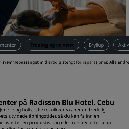
Be om et tilbud
Arrangementsreisemål
Bransjeløsninger
Søk etter flyvninger
ementer
Trening og velvære
Bryllup
Aktiv
Søk etter flyvninger
er svømmebassenget midlertidig stengt for reparasjoner. Alle andre fa
Matservering
Søk etter en restaurant
Digitale tjenester
enter på Radisson Blu Hotel, Cebu
Radisson Hotels-app
jonelle og holistiske teknikker skaper en fredelig
ts utvidede åpningstider, så du kan få inn en
e av etter en produktiv dag eller roe ned etter å ha
lene dine for trening og velvære.