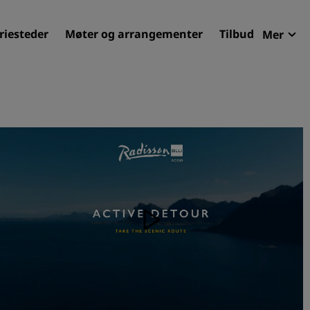
riesteder
Møter og arrangementer
Tilbud
Mer
Radi
Mine 
Finn ditt hotell
Reisemål
Feriesteder
Betjente leiligheter
Flyplasshoteller
Nye og kommende hotelle
Møter og arrangementer
Opplev Radisson Meetings
Bestill et møterom