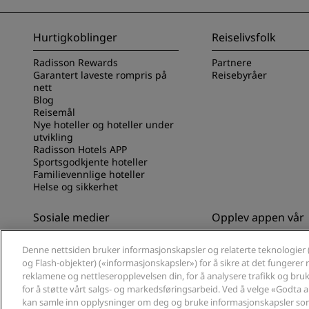
Hurtigkoblinger
Reiselivsfolk
Radisson Rewards
Partnere
Garantert laveste rompris på
Reisebyråer
nett
Blog
Reisemål
Nye hoteller og hoteller under
utvikling
Radisson Hotels APP
Sportsgodkjente hoteller
Familievennlige hoteller
Helse og sikkerhet
Sosiale medier
Opplev appen vår
Radisson Hotels-merker
Opplev Radisson Hot
Denne nettsiden bruker informasjonskapsler og relaterte teknologier 
og Flash-objekter) («informasjonskapsler») for å sikre at det fungerer ri
reklamene og nettleseropplevelsen din, for å analysere trafikk og bruk 
for å støtte vårt salgs- og markedsføringsarbeid. Ved å velge «Godta 
kan samle inn opplysninger om deg og bruke informasjonskapsler som