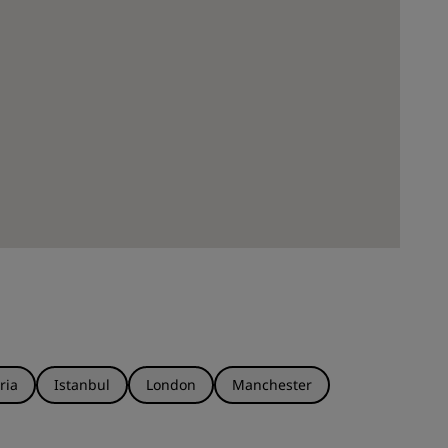
ria
Istanbul
London
Manchester