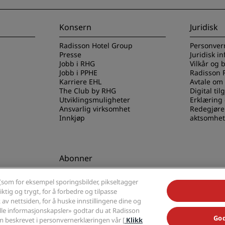
Konsern
Juridisk
Radisson Hotel Group
Personver
Presse
Juridisk i
Jobb i RHG
Vilkår og 
Jobb i PPHE
Radisson 
Karriere EHL
Avtale om
The Club by RHG
Digital til
Utviklingsmuligheter
Erklæring
Ansvarlig virksomhet
Redegjøre
Innkjøp
aktsomhet
Abonner
els-appen
Gå aldri glipp av de mest
(som for eksempel sporingsbilder, pikseltagger
populære tilbudene våre
ktig og trygt, for å forbedre og tilpasse
av nettsiden, for å huske innstillingene dine og
alle informasjonskapsler» godtar du at Radisson
God
 beskrevet i personvernerklæringen vår [
Klikk