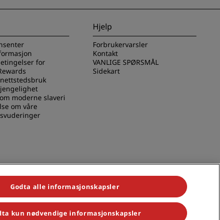
Hjelp
nsenter
Forbrukervarsler
nformasjon
Kontakt
betingelser for
VANLIGE SPØRSMÅL
Rewards
Sidekart
 nettstedsbruk
gjengelighet
 om moderne slaveri
lse om våre
svuderinger
Godta alle informasjonskapsler
ta kun nødvendige informasjonskapsler