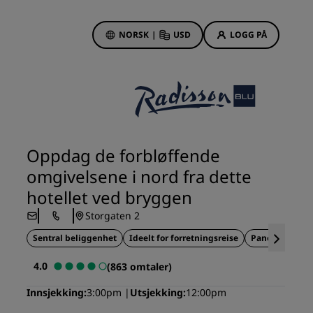
NORSK
|
USD
LOGG PÅ
sson Rewards
bestillinger
Hotelltilbud
Oppdag våre tilbud
Oppdag de forbløffende
Første gang er det ekstra
omgivelsene i nord fra dette
hyggelig
hotellet ved bryggen
Deals of the Day
Storgaten 2
Bestill på forhånd
r
Sentral beliggenhet
Se pakkene våre
Ideelt for forretningsreise
Panoramautsi
4.0
(863 omtaler)
Reiseideer
Innsjekking
3:00pm
Utsjekking
12:00pm
Familievennlige hoteller