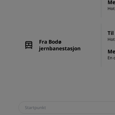
Me
Hot
Til
Hot
Fra Bodø
jernbanestasjon
Me
En d