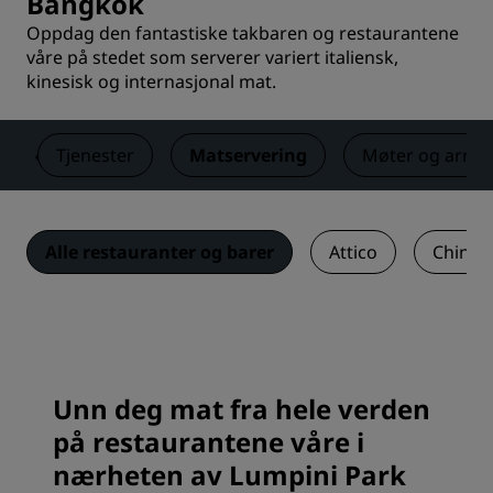
Bangkok
Oppdag den fantastiske takbaren og restaurantene
våre på stedet som serverer variert italiensk,
kinesisk og internasjonal mat.
m
Tjenester
Matservering
Møter og arra
Alle restauranter og barer
Attico
China 
Unn deg mat fra hele verden
på restaurantene våre i
nærheten av Lumpini Park