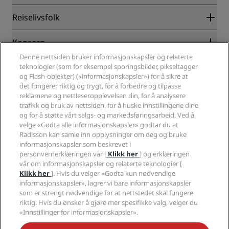
Radisson Rewards
Reiselivsfolk
Garantert laveste rompris på nett
Blog
Partnere
Konsern
Reisemål
Reisebyråer
Denne nettsiden bruker informasjonskapsler og relaterte
Nye hoteller og hoteller under utvikling
Radisson Hotel Group
Juridisk
teknologier (som for eksempel sporingsbilder, pikseltagger
Radisson Hotels APP
Presse
og Flash-objekter) («informasjonskapsler») for å sikre at
Sportsgodkjente hoteller
det fungerer riktig og trygt, for å forbedre og tilpasse
Jobb i RHG
Personvernsenter
Hjelp
Familievennlige hoteller
reklamene og nettleseropplevelsen din, for å analysere
Jobb i PPHE
Juridisk informasjon
Helse og sikkerhet
trafikk og bruk av nettsiden, for å huske innstillingene dine
Karriere EHL
Vilkår og betingelser for Radisson Rewards
Forbrukervarsler
og for å støtte vårt salgs- og markedsføringsarbeid. Ved å
The Club by RHG
Sosiale medier
Avtale om nettstedsbruk
velge «Godta alle informasjonskapsler» godtar du at
Kontakt
Utviklingsmuligheter
Radisson kan samle inn opplysninger om deg og bruke
Digital tilgjengelighet
VANLIGE SPØRSMÅL
Radisson Hotels-merker
Ansvarlig virksomhet
informasjonskapsler som beskrevet i
Erklæring om moderne slaveri
Sidekart
personvernerklæringen vår [
Klikk her
] og erklæringen
Innkjøp
Redegjørelse om våre aktsomhetsvuderinger
vår om informasjonskapsler og relaterte teknologier [
Klikk her
]. Hvis du velger «Godta kun nødvendige
informasjonskapsler», lagrer vi bare informasjonskapsler
som er strengt nødvendige for at nettstedet skal fungere
riktig. Hvis du ønsker å gjøre mer spesifikke valg, velger du
«Innstillinger for informasjonskapsler».