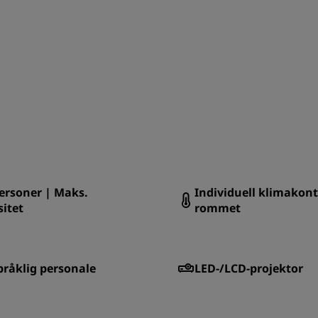
ersoner | Maks.
Individuell klimakont
itet
rommet
pråklig personale
LED-/LCD-projektor