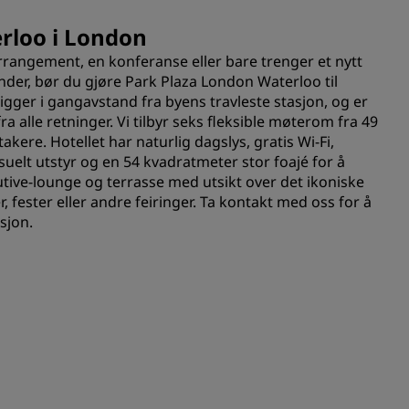
erloo i London
rrangement, en konferanse eller bare trenger et nytt
under, bør du gjøre Park Plaza London Waterloo til
ligger i gangavstand fra byens travleste stasjon, og er
a alle retninger. Vi tilbyr seks fleksible møterom fra 49
takere. Hotellet har naturlig dagslys, gratis Wi-Fi,
isuelt utstyr og en 54 kvadratmeter stor foajé for å
tive-lounge og terrasse med utsikt over det ikoniske
, fester eller andre feiringer. Ta kontakt med oss for å
sjon.