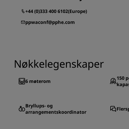
+44 (0)333 400 6102
(
Europe
)
ppwaconf@pphe.com
Nøkkelegenskaper
150
p
6
møterom
kapas
Bryllups- og
Flers
arrangementskoordinator