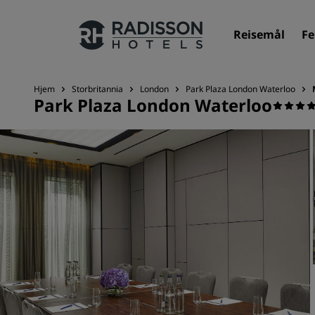
Reisemål
Fe
Hjem
Storbritannia
London
Park Plaza London Waterloo
Park Plaza London Waterloo
Merkevarene våre
Radisson Hotels-merker