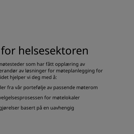
 for helsesektoren
 møtesteder som har fått opplæring av
erandør av løsninger for møteplanlegging for
det hjelper vi deg med å:
aler fra vår portefølje av passende møterom
velgelsesprosessen for møtelokaler
vgjørelser basert på en uavhengig