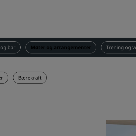
Be om et tilbud
Arrangementsreisemål
Bransjeløsninger
Søk etter flyvninger
 og bar
Møter og arrangementer
Trening og v
Søk etter flyvninger
Matservering
er
Bærekraft
Søk etter en restaurant
Digitale tjenester
Radisson Hotels-app