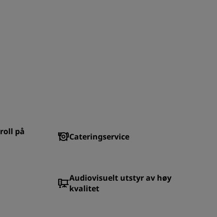
roll på
Cateringservice
Audiovisuelt utstyr av høy
kvalitet