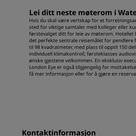
Lei ditt neste møterom i Wat
Hvis du skal være vertskap for et forretningsa
sted for viktige samtaler med kolleger eller k
førstevalget ditt for leie av møterom. Hotellet 
det perfekte sentrale reisemålet for pendlere fr
til 98 kvadratmeter, med plass til opptil 150 del
individuell klimakontroll, førsteklasses audiov
ønske gjestene velkommen. En eksklusiv execu
London Eye er også tilgjengelig for mottakelser
få mer informasjon eller for å gjøre en reserva
Kontaktinformasjon