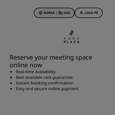
NORSK
|
USD
LOGG PÅ
sson Rewards
bestillinger
Hotelltilbud
Oppdag våre tilbud
Reserve your meeting space
Første gang er det ekstra
online now
hyggelig
Real-time availability
Deals of the Day
Best available rate guarantee
Bestill på forhånd
r
Instant booking confirmation
Se pakkene våre
Easy and secure online payment
Reiseideer
Familievennlige hoteller