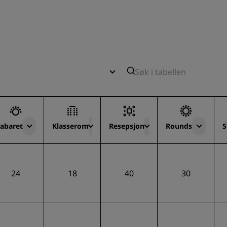
abaret
Klasserom
Resepsjon
Rounds
S
24
18
40
30