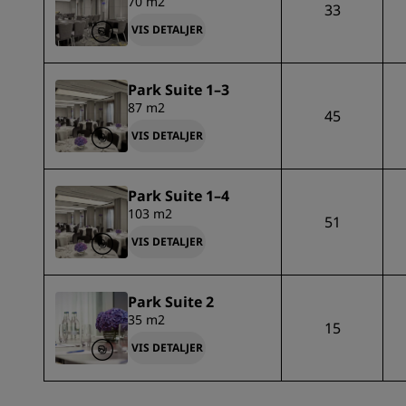
70 m2
33
VIS DETALJER
Park Suite 1–3
87 m2
45
VIS DETALJER
Park Suite 1–4
103 m2
51
VIS DETALJER
Park Suite 2
35 m2
15
VIS DETALJER