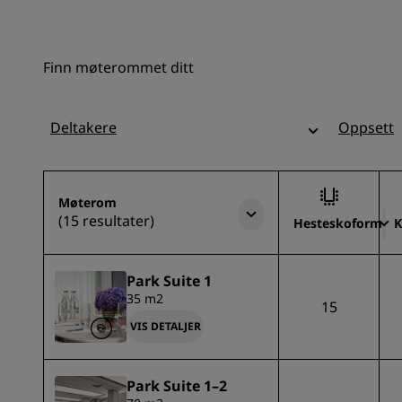
Finn møterommet ditt
Deltakere
Oppsett
Møterom
(15 resultater)
Hesteskoform
K
Park Suite 1
35 m2
15
VIS DETALJER
Park Suite 1–2