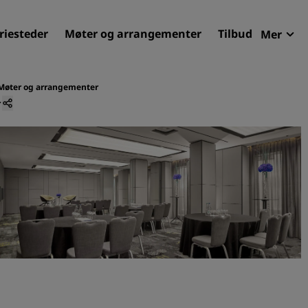
riesteder
Møter og arrangementer
Tilbud
Mer
Radi
Mine 
Møter og arrangementer
Finn ditt hotell
Reisemål
Feriesteder
Betjente leiligheter
Flyplasshoteller
Nye og kommende hotelle
Møter og arrangementer
Opplev Radisson Meetings
Bestill et møterom