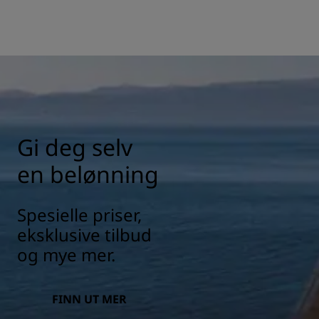
Gi deg selv
en belønning
Spesielle priser,
eksklusive tilbud
og mye mer.
FINN UT MER