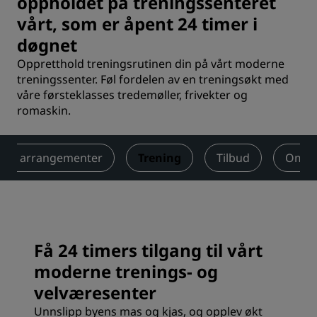
oppholdet på treningssenteret
vårt, som er åpent 24 timer i
døgnet
Oppretthold treningsrutinen din på vårt moderne
treningssenter. Føl fordelen av en treningsøkt med
våre førsteklasses tredemøller, frivekter og
romaskin.
 og arrangementer
Trening
Tilbud
Omtal
Få 24 timers tilgang til vårt
moderne trenings- og
velværesenter
Unnslipp byens mas og kjas, og opplev økt