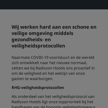
Park Plaza
Park Inn by Radisson
Hotels in het stadscentrum
Wij werken hard aan een schone en
Bezoek onze blog
Prize by Radisson
Country Inn & Suites
veilige omgeving middels
gezondheids- en
veiligheidsprotocollen
Gelieerde merken in China
Naarmate COVID-19 voortduurt en de wereld
J.
Jin Jiang
zich ontwikkelt naar het nieuwe normaal,
zetten we bij Radisson Hotels ons proactief in
om de veiligheid en het welzijn van onze
gasten te waarborgen.
Kunlun
Golden Tulip
RHG-veiligheidsprotocollen
Als onderdeel van het veiligheidsprotocol van
Radisson Hotels ligt onze topprioriteit bij het
handhaven van de hoogste veiligheidsniveaus