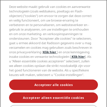
Deze website maakt gebruik van cookies en aanverwante
Help
technologieën (zoals webbakens, pixeltags en Flash-
objecten) ("cookies") om ervoor te zorgen dat deze correct
en veilig functioneert, om uw browse-ervaring te
Social media
verbeteren en te personaliseren, om websiteverkeer en -
gebruik te analyseren, om uw instellingen te onthouden
en om onze marketing- en verkoopinspanningen te
Radisson Hotels Brands
ondersteunen. Door "Accepteer alle cookies" te selecteren,
gaat u ermee akkoord dat Radisson gegevens over u mag
tiktok
instagram
youtube
facebook
whatsapp
pinterest
threads
twitter
linkedin
verzamelen en cookies mag gebruiken zoals beschreven in
onze privacyverklaring [
Klik hier
] en onze kennisgeving
inzake cookies en verwante technologieën [
Klik hier
]. Als
u "Alleen essentiële cookies accepteren" selecteert, zullen
we alleen cookies opslaan die strikt noodzakelijk zijn voor
MIS NOOIT MEER ONZE POPULAIRSTE
het goed functioneren van de website. Als u specifiekere
AANBIEDINGEN
keuzes wilt maken, selecteert u "Cookie-instellingen".
Accepteer alle cookies
© 2026 Radisson Hotel Group.
Alle rechten voorbehouden. RHG
Radisson Hotel Group, Radisson, Radisson RED, Radisson Blu, Radisson
Collection, Radisson Individuals, Park Plaza, Park Inn, Country Inn &
Accepteer alleen essentiële cookies
Suites, Prize by Radisson, Radisson Rewards en Radisson Meetings zijn
handelsmerken van de Radisson Hotel Group.