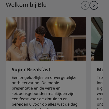
Welkom bij Blu
Super Breakfast
Meer
Een ongelooflijke en onvergetelijke
Trouw 
ontbijtervaring. De mooie
innova
presentatie en de verse en
u geni
seizoensgebonden maaltijden zijn
werkru
een feest voor de zintuigen en
u nodi
bereiden u voor op alles wat de dag
ontspa