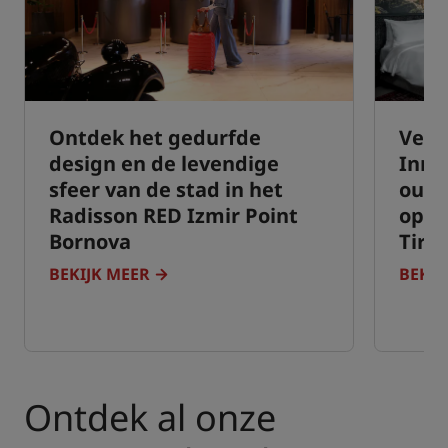
Ontdek het gedurfde
‌Verb
design en de levendige
Inns
sfeer van de stad in het
oude
Radisson RED Izmir Point
op h
Bornova
Tiro
BEKIJK MEER
BEKIJ
Ontdek al onze