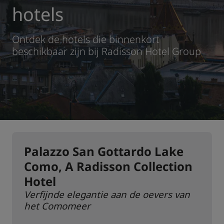
hotels
Park Plaza
Park Inn by Radisson
Hotels in het stadscentrum
Ontdek de hotels die binnenkort
beschikbaar zijn bij Radisson Hotel Group
Bezoek onze blog
Prize by Radisson
Country Inn & Suites
Gelieerde merken in China
J.
Jin Jiang
Palazzo San Gottardo Lake
Como, A Radisson Collection
Kunlun
Golden Tulip
Hotel
Verfijnde elegantie aan de oevers van
het Comomeer