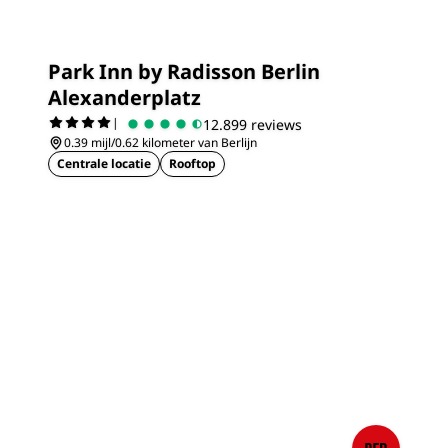
Park Inn by Radisson Berlin
Alexanderplatz
|
12.899 reviews
0.39 mijl/0.62 kilometer van Berlijn
Centrale locatie
Rooftop