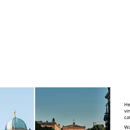
He
vi
ca
Wa