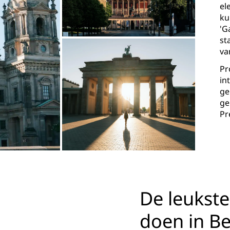
el
ku
'G
st
va
Pr
in
ge
ge
Pr
De leukste
doen in Be