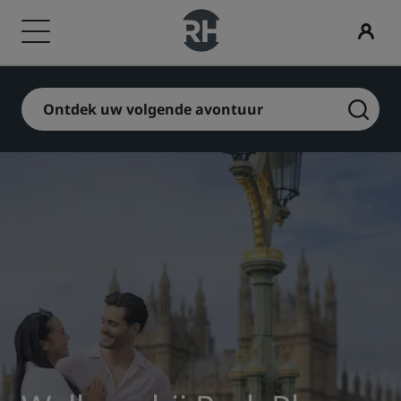
Onze merken
Uw hortel zoeken
Vergaderingen en evenementen
Vluchten zoeken
Dineren
Digitale services
Hotelaanbiedingen
Reisideeën
Radisson Rewards
Ontdek uw volgende avontuur
Radisson Hotels Brands
Bestemmingen
Ontdek Radisson Meetings
Vluchten zoeken
Zoek een restaurant
Radisson Hotels-app
Ontdek onze deals
Gezinsvriendelijke hotels
Ontdek Radisson Rewards
Radisson Collection
Radisson Blu
Resorts
Boek een vergaderruimte
Eerste keer boeken?
Rad Pets
Ledenvoordeel
Serviceappartementen
Een offerte aanvragen
Deals of the Day
Bruiloftslocaties
Hoe u punten kunt gebruiken
Radisson
Radisson RED
Luchthavenhotels
Evenementbestemmingen
Vooruitboeken
Duurzame verblijven
Hoe u punten kunt verdienen
Radisson Individuals
art'otel
Nieuwe toekomstige hotels
Branche-oplossingen
Bekijk onze arrangementen
Sportteams verblijven
Bookers and Planners
Zakenreiziger