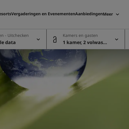
esorts
Vergaderingen en Evenementen
Aanbiedingen
Meer
Radisson 
en - Uitchecken
Kamers en gasten
Mijn boek
le data
1 kamer, 2 volwasse
nen