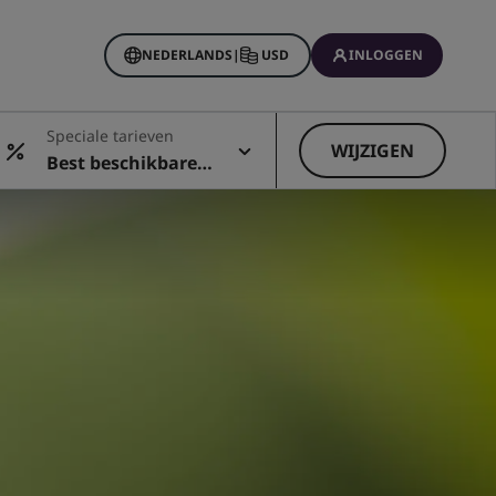
NEDERLANDS
|
USD
INLOGGEN
Rewards
Speciale tarieven
ingen
WIJZIGEN
Best beschikbare t
arief