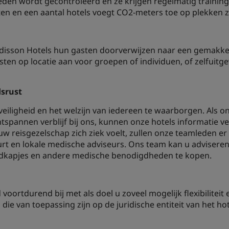
eden wordt gecontroleerd en ze krijgen regelmatig trainin
ten en een aantal hotels voegt CO2-meters toe op plekken z
sson Hotels hun gasten doorverwijzen naar een gemakkelij
ten op locatie aan voor groepen of individuen, of zelfuitg
srust
veiligheid en het welzijn van iedereen te waarborgen. Als
tspannen verblijf bij ons, kunnen onze hotels informatie 
uw reisgezelschap zich ziek voelt, zullen onze teamleden er
rt en lokale medische adviseurs. Ons team kan u adviseren 
dkapjes en andere medische benodigdheden te kopen.
ortdurend bij met als doel u zoveel mogelijk flexibiliteit 
die van toepassing zijn op de juridische entiteit van het ho