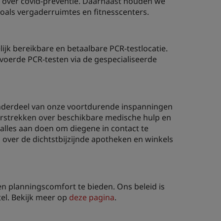
g over covid-preventie. Daarnaast houden we
oals vergaderruimtes en fitnesscenters.
k bereikbare en betaalbare PCR-testlocatie.
evoerde PCR-testen via de gespecialiseerde
 onderdeel van onze voortdurende inspanningen
verstrekken over beschikbare medische hulp en
 alles aan doen om diegene in contact te
over de dichtstbijzijnde apotheken en winkels
en planningscomfort te bieden. Ons beleid is
tel. Bekijk meer op
deze pagina
.