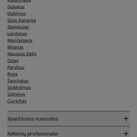
Dubajus
Dublinas
Gran Kanarija
Stambulas
Londonas
Mančesteris
Milanas
Naujasis Delis
Oslas
Paryžius
Ryga
Šanchajus
Stokholmas
Sidnėjus
Ciurichas
Sparčiosios nuorodos
Radisson Rewards
Kelionių profesionalai