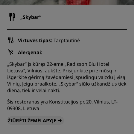
„Skybar“
Virtuvės tipas:
Tarptautinė
Alergenai:
„Skybar“ įsikūręs 22-ame „Radisson Blu Hotel
Lietuva“, Vilnius, aukšte. Prisijunkite prie mūsų ir
išgerkite gėrimą žavėdamiesi įspūdingu vaizdu į visą
Vilnių. Jeigu praalkote, „Skybar“ siūlo užkandžius tiek
dieną, tiek ir vėlai naktį.
Šis restoranas yra Konstitucijos pr. 20, Vilnius, LT-
09308, Lietuva
ŽIŪRĖTI ŽEMĖLAPYJE