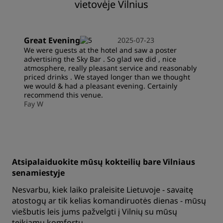
vietovėje Vilnius
Great Evening
2025-07-23
We were guests at the hotel and saw a poster
advertising the Sky Bar . So glad we did , nice
atmosphere, really pleasant service and reasonably
priced drinks . We stayed longer than we thought
we would & had a pleasant evening. Certainly
recommend this venue.
Fay W
Atsipalaiduokite mūsų kokteilių bare Vilniaus
senamiestyje
Nesvarbu, kiek laiko praleisite Lietuvoje - savaitę
atostogų ar tik kelias komandiruotės dienas - mūsų
viešbutis leis jums pažvelgti į Vilnių su mūsų
teikiamu komfortu.