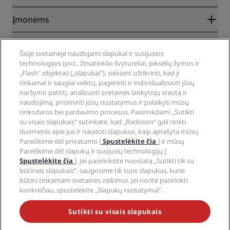
Geriausios kainos internete garantija
Blog
Partneriai
Įmonėms
Kelionių tikslai
Kelionių agentai
Nauji ir būsimi viešbučiai
„Radisson Hotel Group“
Teisinė informacija
Mobilioji programa „Radisson Hotels“
Žiniasklaida
Šioje svetainėje naudojami slapukai ir susijusios
Patvirtinti sporto viešbučiai
technologijos (pvz., žiniatinklio švyturėliai, pikselių žymos ir
Karjera „RHG“
Privatumo centras
Pagalba
Šeimoms pritaikyti viešbučiai
„Flash“ objektai) („slapukai“), siekiant užtikrinti, kad ji
Karjera „PPHE“
Teisinis pranešimas
Sveikata ir sauga
tinkamai ir saugiai veiktų, pagerinti ir individualizuoti jūsų
Karjera „EHL“
„Radisson Rewards“ sąlygos
Įspėjimai vartotojams
naršymo patirtį, analizuoti svetainės lankytojų srautą ir
The Club by RHG
Socialinis tinklas
Svetainės naudojimo sutartis
naudojimą, prisiminti jūsų nustatymus ir palaikyti mūsų
Kontaktinė informacija
Verslo plėtra
rinkodaros bei pardavimo procesus. Pasirinkdami „Sutikti
Skaitmeninė prieiga
DUK
„Radisson Hotels“ prekių ženklai
Atsakingas verslas
su visais slapukais“ sutinkate, kad „Radisson“ gali rinkti
Pareiškimas dėl šiuolaikinės vergovės
Svetainės struktūra
duomenis apie jus ir naudoti slapukus, kaip aprašyta mūsų
Įsigijimas
Pareiškime dėl privatumo [
Spustelėkite čia
] ir mūsų
Pareiškime dėl slapukų ir susijusių technologijų [
Spustelėkite čia
]. Jei pasirinksite nuostatą „Sutikti tik su
būtinais slapukais“, saugosime tik tuos slapukus, kurie
būtini tinkamam svetainės veikimui. Jei norite pasirinkti
konkrečiau, spustelėkite „Slapukų nustatymai“.
NEPRALEISKITE MŪSŲ POPULIARIAUSIŲ PASIŪLYMŲ
Sutikti su visais slapukais