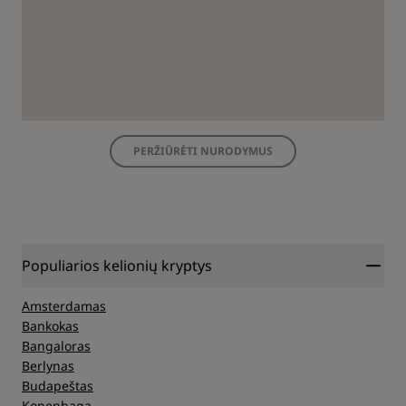
PERŽIŪRĖTI NURODYMUS
Populiarios kelionių kryptys
Amsterdamas
Bankokas
Bangaloras
Berlynas
Budapeštas
Kopenhaga