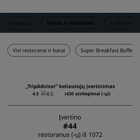
Paslaugos
Pietūs ir vakarienė
Susitikimai ir
Visi restoranai ir barai
Super Breakfast Buffet
„TripAdvisor“ keliautojų įvertinimas
4.5
(430 atsiliepimai (-ų))
Įvertino
#44
restoranus (-ų) iš 1072